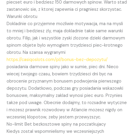
piecset euro i bedziesz 150 darmowych spinow. Warto stad
zastanowic sie, z ktorej zapewnia ci pragniesz skorzystac.
Warunki obrotu
Dokladnie co przyjemne mozliwie motywacja, ma na mysli
to mniej i bedziesz zly, maja dokladnie takie same warunki
obrotu. Filip, jak i wszystkie zyski zlozone dzieki darmowym
spinom objete bylo wymogiem trzydziesci piec-krotnego
obrotu. Na szansa wygranymi
https://casiqoslots.com/pl/bonus-bez-depozytu/
posiadania darmowe spiny jako w sumie, piec dni. Nieco
wiecej twojego czasu, bowiem trzydziesci dni byc na
obrocenie przyznanym bonusem podwojenia pierwszego
depozytu. Dodatkowo, podczas gry posiadania wskazowki
bonusowe, maksymalny zaklad wynosi piec euro. Przynies
takze pod uwage. Obecnie dodajmy, to rozsadne wytyczne
i mozesz prawnik rozwodowy w Atlancie mozesz nigdy on
wczesniej klopotow, zeby jestem przewyzszyc.
No-limit Bet bezkosztowe spiny na poczatkujacy
Kiedys zostal wspomnielismy we wczesniejszych