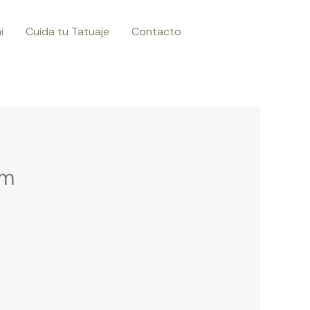
i
Cuida tu Tatuaje
Contacto
om