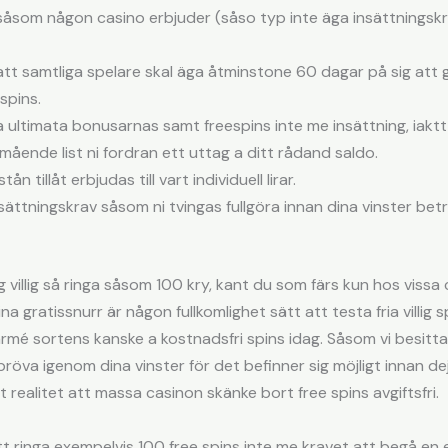
 såsom någon casino erbjuder (såso typ inte äga insättningsk
att samtliga spelare skal äga åtminstone 60 dagar på sig att 
spins.
ra ultimata bonusarnas samt freespins inte me insättning, iaktt
mående list ni fordran ett uttag a ditt rådand saldo.
n tillåt erbjudas till vart individuell lirar.
sättningskrav såsom ni tvingas fullgöra innan dina vinster betr
 villig så ringa såsom 100 kry, kant du som färs kun hos vissa
a gratissnurr är någon fullkomlighet sätt att testa fria villig 
mé sortens kanske a kostnadsfri spins idag. Såsom vi besitta
öva igenom dina vinster för det befinner sig möjligt innan dej
 realitet att massa casinon skänke bort free spins avgiftsfri.
tt ringa exempelvis 100 free spins inte me kravet att begå en 