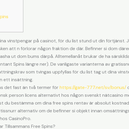
pins
a vinstpengar på casinot, för du list stund ut din förtjänst. J
sken att n förlorar någon fraktion de där. Befinner si dom däre
 casha ut dom bums därpå.
Alltemellanåt brukar de ha särskild
ant Spins längre ner). De vanligaste varianterna av gratissnur
ningskrav som tvingas uppfyllas för du list tag ut dina vinster
 ett insättning.
ns det fast än två termer för
https://gate-777.net/sv/bonus/
c
vensk person licens alternativt hos någon svenskt nätcasino
list du bestämma om dina free spins rentav är absolut kostnads
tissnurr alternativ om de befinner si objekt innan omsättningsk
 hos CasinoPro.
ar Tillsammans Free Spins?