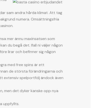
ndar sam andra hårda klimat. Att tag
g bakgrund numera. Omsättningsfria
casinon.
chansa mer ännu maxinsatsen som
kan du begå det. Ifall ni väljer någon
re lirar och befinner sig någon
egra med free spins är ett
innan de största förändringarna och
t extensiv spelportfölj ändock även
en, men det dyker kanske opp nya
 uppfyllts.