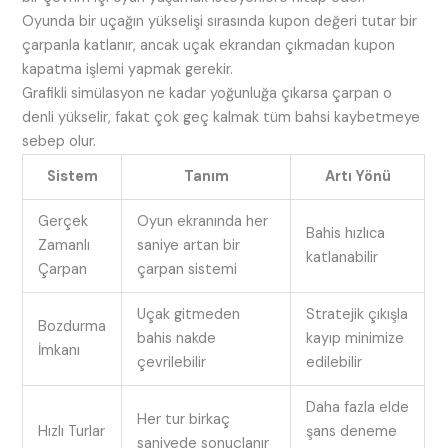
Oyunda bir uçağın yükselişi sırasında kupon değeri tutar bir
çarpanla katlanır, ancak uçak ekrandan çıkmadan kupon
kapatma işlemi yapmak gerekir.
Grafikli simülasyon ne kadar yoğunluğa çıkarsa çarpan o
denli yükselir, fakat çok geç kalmak tüm bahsi kaybetmeye
sebep olur.
Sistem
Tanım
Artı Yönü
Gerçek
Oyun ekranında her
Bahis hızlıca
Zamanlı
saniye artan bir
katlanabilir
Çarpan
çarpan sistemi
Uçak gitmeden
Stratejik çıkışla
Bozdurma
bahis nakde
kayıp minimize
İmkanı
çevrilebilir
edilebilir
Daha fazla elde
Her tur birkaç
Hızlı Turlar
şans deneme
saniyede sonuçlanır