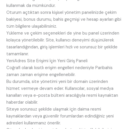
kullanmak da mümkündür.
Oturum açtıktan sonra kişisel yönetim panelinizde çekim
bakiyesi, bonus durumu, bahis geçmişi ve hesap ayarları gibi
tüm bilgilere ulaşabilirsiniz.
Yükleme ve çekim seçenekleri de yine bu panel üzerinden
kolayca yönetilebilir. Site, kullanıcı deneyimi düşünülerek
tasarlandığından, giriş işlemleri hızlı ve sorunsuz bir şekilde
tamamlanır.
YeniAdres Site Erişimi İçin Yeni Giriş Paneli
Coğrafi olarak kısıtlı erişim engelleri nedeniyle Paribahis
zaman zaman erişime engellenebilir.
Bu durumda, site yönetimi yeni bir domain üzerinden
hizmet vermeye devam eder. Kullanıcılar, sosyal medya
kanalları veya e-posta bülteni aracılığıyla resmi kaynaktan
haberdar olabilir.
Siteye sorunsuz şekilde ulaşmak için daima resmi
kaynaklardan veya güvenilir forumlardan edindiğiniz yeni
adresleri kullanmanız önerilir.