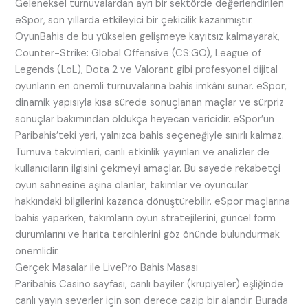
Geleneksel turnuvalardan ayrı bir sektörde değerlendirilen
eSpor, son yıllarda etkileyici bir çekicilik kazanmıştır.
OyunBahis de bu yükselen gelişmeye kayıtsız kalmayarak,
Counter-Strike: Global Offensive (CS:GO), League of
Legends (LoL), Dota 2 ve Valorant gibi profesyonel dijital
oyunların en önemli turnuvalarına bahis imkânı sunar. eSpor,
dinamik yapısıyla kısa sürede sonuçlanan maçlar ve sürpriz
sonuçlar bakımından oldukça heyecan vericidir. eSpor’un
Paribahis’teki yeri, yalnızca bahis seçeneğiyle sınırlı kalmaz.
Turnuva takvimleri, canlı etkinlik yayınları ve analizler de
kullanıcıların ilgisini çekmeyi amaçlar. Bu sayede rekabetçi
oyun sahnesine aşina olanlar, takımlar ve oyuncular
hakkındaki bilgilerini kazanca dönüştürebilir. eSpor maçlarına
bahis yaparken, takımların oyun stratejilerini, güncel form
durumlarını ve harita tercihlerini göz önünde bulundurmak
önemlidir.
Gerçek Masalar ile LivePro Bahis Masası
Paribahis Casino sayfası, canlı bayiler (krupiyeler) eşliğinde
canlı yayın severler için son derece cazip bir alandır. Burada