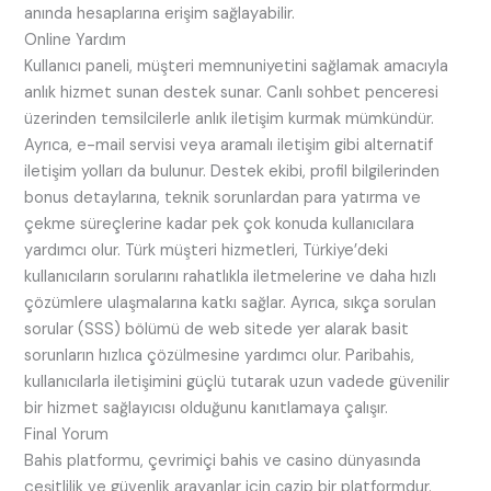
anında hesaplarına erişim sağlayabilir.
Online Yardım
Kullanıcı paneli, müşteri memnuniyetini sağlamak amacıyla
anlık hizmet sunan destek sunar. Canlı sohbet penceresi
üzerinden temsilcilerle anlık iletişim kurmak mümkündür.
Ayrıca, e-mail servisi veya aramalı iletişim gibi alternatif
iletişim yolları da bulunur. Destek ekibi, profil bilgilerinden
bonus detaylarına, teknik sorunlardan para yatırma ve
çekme süreçlerine kadar pek çok konuda kullanıcılara
yardımcı olur. Türk müşteri hizmetleri, Türkiye’deki
kullanıcıların sorularını rahatlıkla iletmelerine ve daha hızlı
çözümlere ulaşmalarına katkı sağlar. Ayrıca, sıkça sorulan
sorular (SSS) bölümü de web sitede yer alarak basit
sorunların hızlıca çözülmesine yardımcı olur. Paribahis,
kullanıcılarla iletişimini güçlü tutarak uzun vadede güvenilir
bir hizmet sağlayıcısı olduğunu kanıtlamaya çalışır.
Final Yorum
Bahis platformu, çevrimiçi bahis ve casino dünyasında
çeşitlilik ve güvenlik arayanlar için cazip bir platformdur.