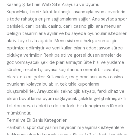
Kazanç Şirketinin Web Site Arayüzü ve Uyumu
KuponMax, temiz fakat kullanışlı tasarımıyla oyun severlerin
sitede rahatça erişim sağlamalarını sağlar. Ana sayfada spor
bahisleri, canlı bahis, casino, canlı casino gibi ana menüler
belirgin tasarımlarla ayrılır ve bu sayede oyuncular istedikleri
aktiviteye hızla açabilir. Menü sistemi, hızlı gezinme için
optimize edilmiştir ve yeni kullanıcıların adaptasyon süreci
oldukça verimlidir. Renk paleti ve görsel düzenlemeler de
göz yormayacak şekilde planlanmıştır. Site hızı ve yükleme
süreleri, rekabetçi piyasa koşullarında önemli bir avantaj
olarak dikkat çeker. Kullanıcılar, maç oranlarını veya casino
oyunlarını kolayca bulabilir, tek tıkla kuponlarını
oluşturabilirler. Arayüzdeki teknolojik altyapı, farklı cihaz ve
ekran boyutlarına uyum sağlayacak şekilde geliştirilmiş, akıllı
telefon veya tablette de konforlu bir deneyim sürdürmek
mümkündür.
Temel ve Ek Bahis Kategorileri
Paribahis, spor dünyasının heyecanını yaşamak isteyenlere
farklı seviyelerde kuponlar sunar. Klasik 1×2, alt/üst, handikap