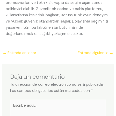
promosyonları ve teknik alt yapısı da seçim aşamasında
belirleyici olabilir. Güvenilir bir casino ve bahis platformu,
kullanıcılarına kesintisiz bağlantı, sorunsuz bir oyun deneyimi
ve yüksek güvenlik standartları sağlar. Dolayısıyla seçiminizi
yaparken, tüm bu faktörleri bir bütün hâlinde
değerlendirmek en sağlıklı yaklaşım olacaktır.
←
Entrada anterior
Entrada siguiente
→
Deja un comentario
Tu dirección de correo electrónico no será publicada.
Los campos obligatorios están marcados con
*
Escribe
aquí...