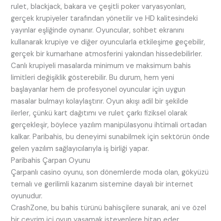
rulet, blackjack, bakara ve çeşitli poker varyasyonları,
gerçek krupiyeler tarafından yönetilir ve HD kalitesindeki
yayınlar eşliğinde oynanır. Oyuncular, sohbet ekranını
kullanarak krupiye ve diğer oyuncularla etkileşime geçebilir,
gerçek bir kumarhane atmosferini yakından hissedebilirler.
Canlı krupiyeli masalarda minimum ve maksimum bahis
limitleri değişiklik gösterebilir. Bu durum, hem yeni
başlayanlar hem de profesyonel oyuncular için uygun
masalar bulmayı kolaylaştırır. Oyun akışı adil bir şekilde
ilerler, çünkü kart dağıtımı ve rulet çarkı fiziksel olarak
gerçekleşir, böylece yazılım manipülasyonu ihtimali ortadan
kalkar. Paribahis, bu deneyimi sunabilmek için sektörün önde
gelen yazılım sağlayıcılarıyla iş birliği yapar.
Paribahis Çarpan Oyunu
Çarpanlı casino oyunu, son dönemlerde moda olan, gökyüzü
temalı ve gerilimli kazanım sistemine dayalı bir internet
oyunudur.
CrashZone, bu bahis türünü bahisçilere sunarak, ani ve özel
bir çevrim içi oyun yaşamak isteyenlere hitap eder.