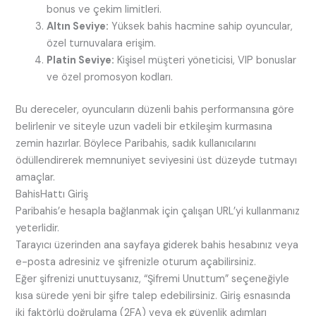
bonus ve çekim limitleri.
Altın Seviye:
Yüksek bahis hacmine sahip oyuncular,
özel turnuvalara erişim.
Platin Seviye:
Kişisel müşteri yöneticisi, VIP bonuslar
ve özel promosyon kodları.
Bu dereceler, oyuncuların düzenli bahis performansına göre
belirlenir ve siteyle uzun vadeli bir etkileşim kurmasına
zemin hazırlar. Böylece Paribahis, sadık kullanıcılarını
ödüllendirerek memnuniyet seviyesini üst düzeyde tutmayı
amaçlar.
BahisHattı Giriş
Paribahis’e hesapla bağlanmak için çalışan URL’yi kullanmanız
yeterlidir.
Tarayıcı üzerinden ana sayfaya giderek bahis hesabınız veya
e-posta adresiniz ve şifrenizle oturum açabilirsiniz.
Eğer şifrenizi unuttuysanız, “Şifremi Unuttum” seçeneğiyle
kısa sürede yeni bir şifre talep edebilirsiniz. Giriş esnasında
iki faktörlü doğrulama (2FA) veya ek güvenlik adımları