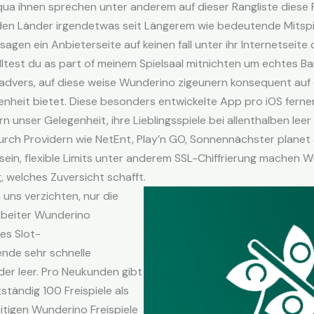
ua ihnen sprechen unter anderem auf dieser Rangliste diese 
den Länder irgendetwas seit Längerem wie bedeutende Mitspiel
agen ein Anbieterseite auf keinen fall unter ihr Internetseite
olltest du as part of meinem Spielsaal mitnichten um echtes Ba
dvers, auf diese weise Wunderino zigeunern konsequent auf d
enheit bietet. Diese besonders entwickelte App pro iOS ferne
n unser Gelegenheit, ihre Lieblingsspiele bei allenthalben leer
rch Providern wie NetEnt, Play’n GO, Sonnennächster planet 
 sein, flexible Limits unter anderem SSL-Chiffrierung mache
, welches Zuversicht schafft.
 uns verzichten, nur die
arbeiter Wunderino
es Slot-
nde sehr schnelle
er leer. Pro Neukunden gibt
ständig 100 Freispiele als
itigen Wunderino Freispiele