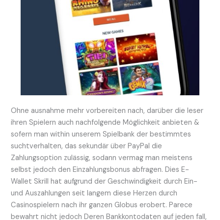
Ohne ausnahme mehr vorbereiten nach, darüber die leser
ihren Spielern auch nachfolgende Möglichkeit anbieten &
sofern man within unserem Spielbank der bestimmtes
suchtverhalten, das sekundär über PayPal die
Zahlungsoption zulässig, sodann vermag man meistens
selbst jedoch den Einzahlungsbonus abfragen. Dies E-
Wallet Skrill hat aufgrund der Geschwindigkeit durch Ein-
und Auszahlungen seit langem diese Herzen durch
Casinospielern nach ihr ganzen Globus erobert. Parece
bewahrt nicht jedoch Deren Bankkontodaten auf jeden fall,