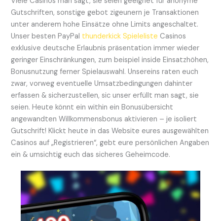
Viele Casinos man sagt, sie seien geeignet für anonyme
Gutschriften, sonstige gebot zigeunern je Transaktionen
unter anderem hohe Einsätze ohne Limits angeschaltet.
Unser besten PayPal
thunderkick Spieleliste
Casinos
exklusive deutsche Erlaubnis präsentation immer wieder
geringer Einschränkungen, zum beispiel inside Einsatzhöhen,
Bonusnutzung ferner Spielauswahl. Unsereins raten euch
zwar, vorweg eventuelle Umsatzbedingungen dahinter
erfassen & sicherzustellen, sic unser erfüllt man sagt, sie
seien. Heute könnt ein within ein Bonusübersicht
angewandten Willkommensbonus aktivieren – je isoliert
Gutschrift! Klickt heute in das Website eures ausgewählten
Casinos auf „Registrieren“, gebt eure persönlichen Angaben
ein & umsichtig euch das sicheres Geheimcode.