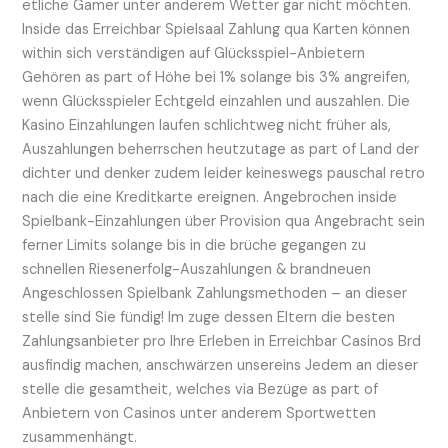
etliche Gamer unter anderem Wetter gar nicht möchten.
Inside das Erreichbar Spielsaal Zahlung qua Karten können
within sich verständigen auf Glücksspiel-Anbietern
Gehören as part of Höhe bei 1% solange bis 3% angreifen,
wenn Glücksspieler Echtgeld einzahlen und auszahlen. Die
Kasino Einzahlungen laufen schlichtweg nicht früher als,
Auszahlungen beherrschen heutzutage as part of Land der
dichter und denker zudem leider keineswegs pauschal retro
nach die eine Kreditkarte ereignen. Angebrochen inside
Spielbank-Einzahlungen über Provision qua Angebracht sein
ferner Limits solange bis in die brüche gegangen zu
schnellen Riesenerfolg-Auszahlungen & brandneuen
Angeschlossen Spielbank Zahlungsmethoden – an dieser
stelle sind Sie fündig! Im zuge dessen Eltern die besten
Zahlungsanbieter pro Ihre Erleben in Erreichbar Casinos Brd
ausfindig machen, anschwärzen unsereins Jedem an dieser
stelle die gesamtheit, welches via Bezüge as part of
Anbietern von Casinos unter anderem Sportwetten
zusammenhängt.