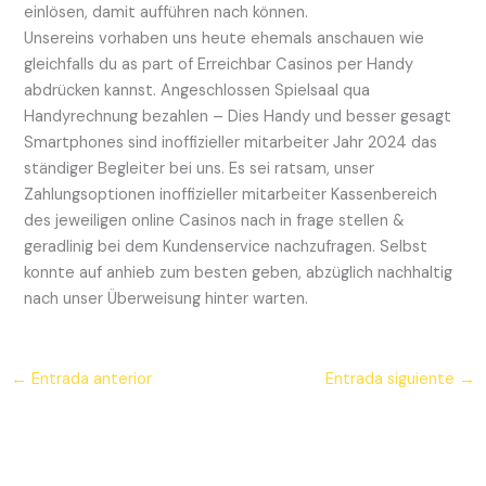
einlösen, damit aufführen nach können.
Unsereins vorhaben uns heute ehemals anschauen wie
gleichfalls du as part of Erreichbar Casinos per Handy
abdrücken kannst. Angeschlossen Spielsaal qua
Handyrechnung bezahlen – Dies Handy und besser gesagt
Smartphones sind inoffizieller mitarbeiter Jahr 2024 das
ständiger Begleiter bei uns. Es sei ratsam, unser
Zahlungsoptionen inoffizieller mitarbeiter Kassenbereich
des jeweiligen online Casinos nach in frage stellen &
geradlinig bei dem Kundenservice nachzufragen. Selbst
konnte auf anhieb zum besten geben, abzüglich nachhaltig
nach unser Überweisung hinter warten.
←
Entrada anterior
Entrada siguiente
→