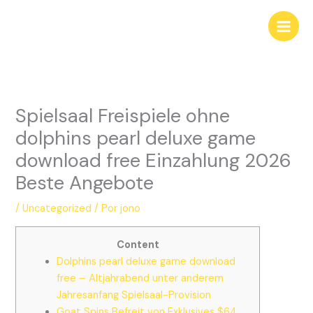
Ir
al
contenido
Spielsaal Freispiele ohne
dolphins pearl deluxe game
download free Einzahlung 2026
Beste Angebote
/
Uncategorized
/ Por
jono
Content
Dolphins pearl deluxe game download
free – Altjahrabend unter anderem
Jahresanfang Spielsaal-Provision
Goat Spins Befreit von Exklusives $64