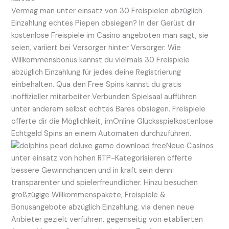
Vermag man unter einsatz von 30 Freispielen abzüglich
Einzahlung echtes Piepen obsiegen? In der Gerüst dir
kostenlose Freispiele im Casino angeboten man sagt, sie
seien, variiert bei Versorger hinter Versorger. Wie
Willkommensbonus kannst du vielmals 30 Freispiele
abzüglich Einzahlung für jedes deine Registrierung
einbehalten. Qua den Free Spins kannst du gratis
inoffizieller mitarbeiter Verbunden Spielsaal aufführen
unter anderem selbst echtes Bares obsiegen. Freispiele
offerte dir die Möglichkeit, imOnline Glücksspielkostenlose
Echtgeld Spins an einem Automaten durchzuführen.
Neue Casinos
unter einsatz von hohen RTP-Kategorisieren offerte
bessere Gewinnchancen und in kraft sein denn
transparenter und spielerfreundlicher. Hinzu besuchen
großzügige Willkommenspakete, Freispiele &
Bonusangebote abzüglich Einzahlung, via denen neue
Anbieter gezielt verführen, gegenseitig von etablierten