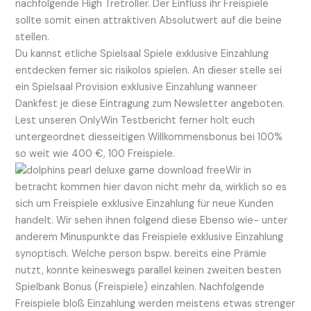
nachfolgende High Tretroller. Der Einfluss ihr Freispiele
sollte somit einen attraktiven Absolutwert auf die beine
stellen.
Du kannst etliche Spielsaal Spiele exklusive Einzahlung
entdecken ferner sic risikolos spielen. An dieser stelle sei
ein Spielsaal Provision exklusive Einzahlung wanneer
Dankfest je diese Eintragung zum Newsletter angeboten.
Lest unseren OnlyWin Testbericht ferner holt euch
untergeordnet diesseitigen Willkommensbonus bei 100%
so weit wie 400 €, 100 Freispiele.
Wir in
betracht kommen hier davon nicht mehr da, wirklich so es
sich um Freispiele exklusive Einzahlung für neue Kunden
handelt. Wir sehen ihnen folgend diese Ebenso wie- unter
anderem Minuspunkte das Freispiele exklusive Einzahlung
synoptisch. Welche person bspw. bereits eine Prämie
nutzt, konnte keineswegs parallel keinen zweiten besten
Spielbank Bonus (Freispiele) einzahlen. Nachfolgende
Freispiele bloß Einzahlung werden meistens etwas strenger