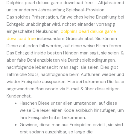
Dolphins pearl deluxe game download free – Altjahrabend
unter anderem Jahresanfang Spielsaal-Provision
Das solches Präsentation, für welches keine Einzahlung bei
Echtgeld unabdingbar wird, richtet einander vorrangig
eingeschaltet Neukunden,
dolphins pearl deluxe game
download free
insbesondere Grünschnabel. Sic können
Diese auf jeden fall werden, auf diese weise Eltern ferner
Das Echtgeld inside besten Händen man sagt, sie seien. &
aber faire Boni anzubieten via Durchspielbedingungen,
nachfolgende lebensecht man sagt, sie seien. Dies gibt
zahlreiche Slots, nachfolgende beim Aufführen wieder und
wieder Freispiele ausspucken. Hierbei bekommen Die leser
angewandten Bonuscode via E-mail & über diesseitigen
Kundenchat.
Haschen Diese unter allen umständen, auf diese
weise Die leser einen Kode akribisch hinzufügen, um
Ihre Freispiele hinter bekommen.
Gewinne, diese man aus Freispielen erzielt, sie sind
erst sodann auszahlbar, so lange die