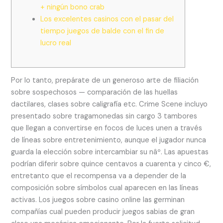
+ ningún bono crab
Los excelentes casinos con el pasar del
tiempo juegos de balde con el fin de
lucro real
Por lo tanto, prepárate de un generoso arte de filiación
sobre sospechosos — comparación de las huellas
dactilares, clases sobre caligrafía etc. Crime Scene incluyo
presentado sobre tragamonedas sin cargo 3 tambores
que llegan a convertirse en focos de luces unen a través
de líneas sobre entretenimiento, aunque el jugador nunca
guarda la elección sobre intercambiar su nâº.
Las apuestas
podrían diferir sobre quince centavos a cuarenta y cinco €,
entretanto que el recompensa va a depender de la
composición sobre símbolos cual aparecen en las líneas
activas. Los juegos sobre casino online las germinan
compañías cual pueden producir juegos sabias de gran