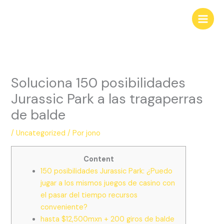
Ir
al
contenido
Soluciona 150 posibilidades
Jurassic Park a las tragaperras
de balde
/
Uncategorized
/ Por
jono
Content
150 posibilidades Jurassic Park: ¿Puedo
jugar a los mismos juegos de casino con
el pasar del tiempo recursos
conveniente?
hasta $12,500mxn + 200 giros de balde