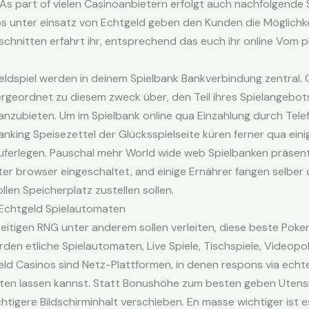
As part of vielen Casinoanbietern erfolgt auch nachfolgende
os unter einsatz von Echtgeld geben den Kunden die Möglichke
chnitten erfahrt ihr, entsprechend das euch ihr online Vom pla
ldspiel werden in deinem Spielbank Bankverbindung zentral.
tergeordnet zu diesem zweck über, den Teil ihres Spielangebo
nzubieten. Um im Spielbank online qua Einzahlung durch Telef
anking Speisezettel der Glücksspielseite küren ferner qua ein
auferlegen. Pauschal mehr World wide web Spielbanken präsen
 Inter browser eingeschaltet, and einige Ernährer fangen selbe
llen Speicherplatz zustellen sollen.
 Echtgeld Spielautomaten
tigen RNG unter anderem sollen verleiten, diese beste Pokerh
den etliche Spielautomaten, Live Spiele, Tischspiele, Video
eld Casinos sind Netz-Plattformen, in denen respons via echt
n lassen kannst. Statt Bonushöhe zum besten geben Utensili
tigere Bildschirminhalt verschieben. En masse wichtiger ist es,