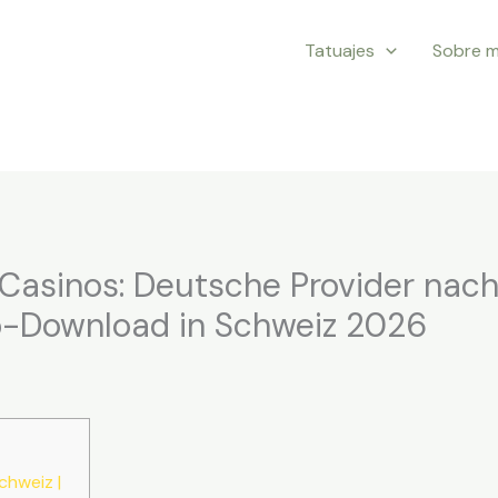
Tatuajes
Sobre m
-Casinos: Deutsche Provider nac
-Download in Schweiz 2026
hweiz |