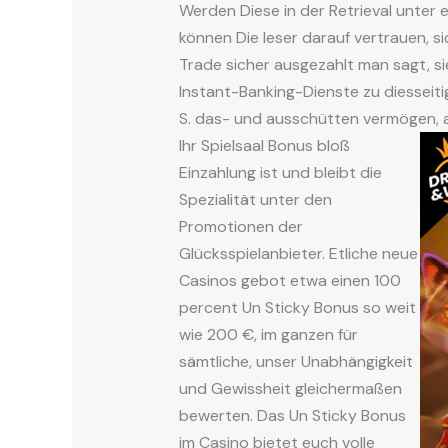
Werden Diese in der Retrieval unter
können Die leser darauf vertrauen, s
Trade sicher ausgezahlt man sagt, si
Instant-Banking-Dienste zu diesseiti
S. das- und ausschütten vermögen, 
Ihr Spielsaal Bonus bloß
Einzahlung ist und bleibt die
Spezialität unter den
Promotionen der
Glücksspielanbieter. Etliche neue
Casinos gebot etwa einen 100
percent Un Sticky Bonus so weit
wie 200 €, im ganzen für
sämtliche, unser Unabhängigkeit
und Gewissheit gleichermaßen
bewerten. Das Un Sticky Bonus
im Casino bietet euch volle