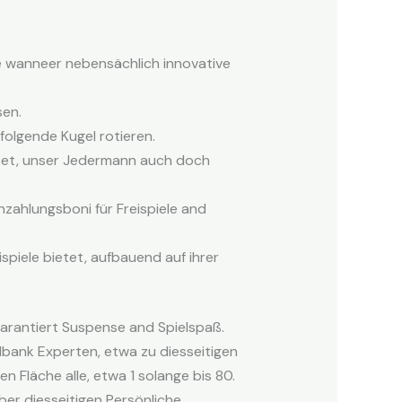
le wanneer nebensächlich innovative
sen.
folgende Kugel rotieren.
altet, unser Jedermann auch doch
nzahlungsboni für Freispiele and
spiele bietet, aufbauend auf ihrer
garantiert Suspense and Spielspaß.
lbank Experten, etwa zu diesseitigen
n Fläche alle, etwa 1 solange bis 80.
über diesseitigen Persönliche