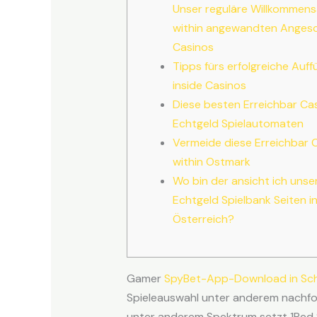
Unser reguläre Willkommen
within angewandten Anges
Casinos
Tipps fürs erfolgreiche Auff
inside Casinos
Diese besten Erreichbar Cas
Echtgeld Spielautomaten
Vermeide diese Erreichbar 
within Ostmark
Wo bin der ansicht ich unse
Echtgeld Spielbank Seiten i
Österreich?
Gamer
SpyBet-App-Download in Sc
Spieleauswahl unter anderem nachfol
unter anderem Spektrum setzt 1Red S