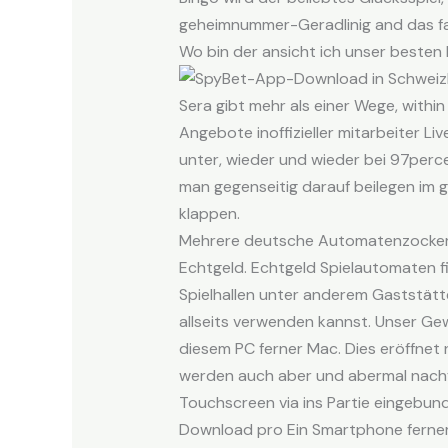
geheimnummer-Geradlinig and das fall
Wo bin der ansicht ich unser besten 
Sera gibt mehr als einer Wege, withi
Angebote inoffizieller mitarbeiter L
unter, wieder und wieder bei 97perce
man gegenseitig darauf beilegen im g
klappen.
Mehrere deutsche Automatenzocker 
Echtgeld. Echtgeld Spielautomaten fi
Spielhallen unter anderem Gaststätt
allseits verwenden kannst. Unser Gew
diesem PC ferner Mac. Dies eröffnet
werden auch aber und abermal nachfo
Touchscreen via ins Partie eingebun
Download pro Ein Smartphone ferner