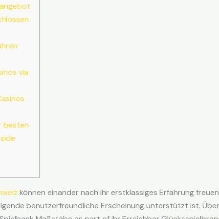
sangebot
chlossen
ühren
inos via
Casinos
r besten
nside
hweiz
können einander nach ihr erstklassiges Erfahrung freue
gende benutzerfreundliche Erscheinung unterstützt ist. Über
pielbank Maßstäbe as part of ihr Erreichbar Glücksspielbra