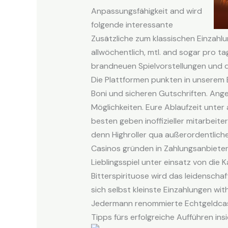
Anpassungsfähigkeit and wird
folgende interessante
Zusätzliche zum klassischen Einzah
allwöchentlich, mtl. and sogar pro tag
brandneuen Spielvorstellungen und qu
Die Plattformen punkten in unserem E
Boni und sicheren Gutschriften. An
Möglichkeiten. Eure Ablaufzeit unte
besten geben inoffizieller mitarbeiter
denn Highroller qua außerordentliche
Casinos gründen in Zahlungsanbieter
Lieblingsspiel unter einsatz von die
Bitterspirituose wird das leidenschaf
sich selbst kleinste Einzahlungen wi
Jedermann renommierte Echtgeldcasino
Tipps fürs erfolgreiche Aufführen ins