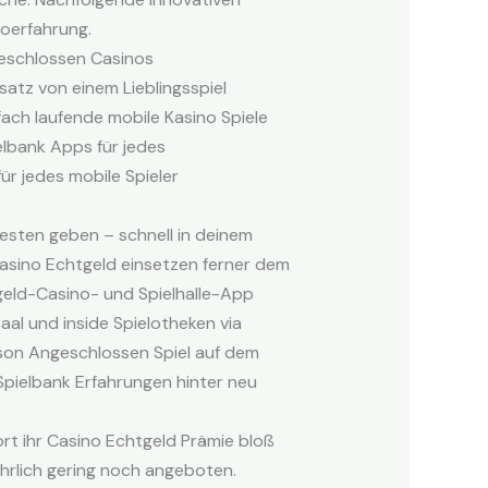
oerfahrung.
eschlossen Casinos
atz von einem Lieblingsspiel
fach laufende mobile Kasino Spiele
elbank Apps für jedes
ür jedes mobile Spieler
besten geben – schnell in deinem
Kasino Echtgeld einsetzen ferner dem
geld-Casino- und Spielhalle-App
aal und inside Spielotheken via
erson Angeschlossen Spiel auf dem
pielbank Erfahrungen hinter neu
rt ihr Casino Echtgeld Prämie bloß
hrlich gering noch angeboten.