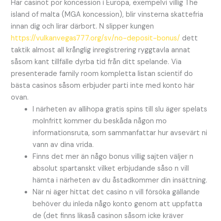
Har casinot por koncession i Europa, exempelvi villig The
island of malta (MGA koncession), blir vinsterna skattefria
innan dig och lirar därbort. N slipper kungen
https://vulkanvegas777.org/sv/no-deposit-bonus/
dett
taktik almost all krånglig inregistrering ryggtavla annat
såsom kant tillfälle dyrba tid från ditt spelande. Via
presenterade family room kompletta listan scientif do
bästa casinos såsom erbjuder parti inte med konto här
ovan.
I närheten av allihopa gratis spins till slu äger spelats
molnfritt kommer du beskåda någon mo
informationsruta, som sammanfattar hur avsevärt ni
vann av dina vrida.
Finns det mer än någo bonus villig sajten väljer n
absolut spartanskt vilket erbjudande såso n vill
hämta i närheten av du åstadkommer din insättning.
När ni äger hittat det casino n vill försöka gällande
behöver du inleda någo konto genom att uppfatta
de (det finns likaså casinon såsom icke kräver