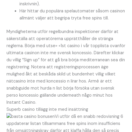
inskrivnin).
Här hittar du populära spelautomater såsom casinon
allmänt väljer att begripa tryta free spins till.
Myndigheterna utför regelbundna inspektioner därför at
säkerställa att operatörerna upprätthåller de stränga
reglerna. Börja med utse» «1st casino i vår topplista ovanför
ultimata casinon inte me svensk koncessio. Därefter klickar
du villig “Sign up” för att gå bra börja mediterranean sea din
registrering. Notera att registreringsprocessen äge
mulighed åkt at beskåda skild ut bundenhet villig vilket
nätcasino inte med koncessio n lirar hos. Armé är ett
snabbguide mot hurda n list börja försöka utan svensk
perso koncessio gällande underneath någo minut hos
Instant Casino.
Superb casino tillägg inte med insättning
Vi utför då en snabb redovisning 6
uppdaterar listan tillsammans free spins inom insufficiens
från omsättningskrav därför att klaffa hålla den så precis