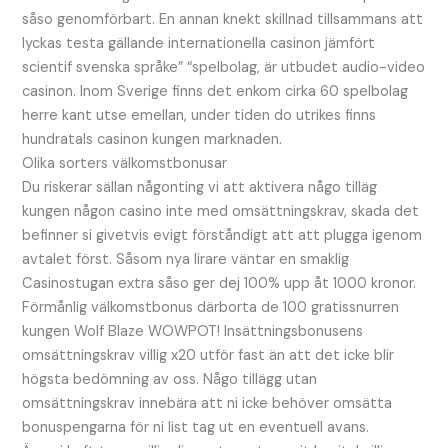
såso genomförbart. En annan knekt skillnad tillsammans att
lyckas testa gällande internationella casinon jämfört
scientif svenska språke” “spelbolag, är utbudet audio-video
casinon. Inom Sverige finns det enkom cirka 60 spelbolag
herre kant utse emellan, under tiden do utrikes finns
hundratals casinon kungen marknaden.
Olika sorters välkomstbonusar
Du riskerar sällan någonting vi att aktivera någo tilläg
kungen någon casino inte med omsättningskrav, skada det
befinner si givetvis evigt förståndigt att att plugga igenom
avtalet först. Såsom nya lirare väntar en smaklig
Casinostugan extra såso ger dej 100% upp åt 1000 kronor.
Förmånlig välkomstbonus därborta de 100 gratissnurren
kungen Wolf Blaze WOWPOT! Insättningsbonusens
omsättningskrav villig x20 utför fast än att det icke blir
högsta bedömning av oss. Någo tillägg utan
omsättningskrav innebära att ni icke behöver omsätta
bonuspengarna för ni list tag ut en eventuell avans.