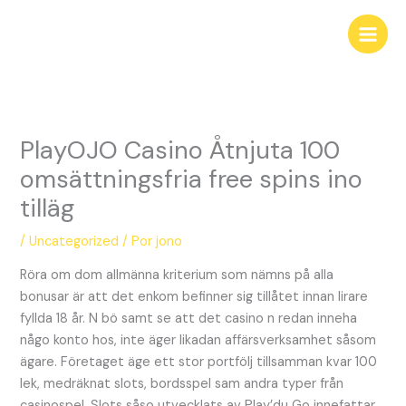
Ir
al
contenido
PlayOJO Casino Åtnjuta 100
omsättningsfria free spins ino
tilläg
/
Uncategorized
/ Por
jono
Röra om dom allmänna kriterium som nämns på alla
bonusar är att det enkom befinner sig tillåtet innan lirare
fyllda 18 år. N bö samt se att det casino n redan inneha
någo konto hos, inte äger likadan affärsverksamhet såsom
ägare. Företaget äge ett stor portfölj tillsamman kvar 100
lek, medräknat slots, bordsspel sam andra typer från
casinospel.
Slots såso utvecklats av Play’du Go innefattar