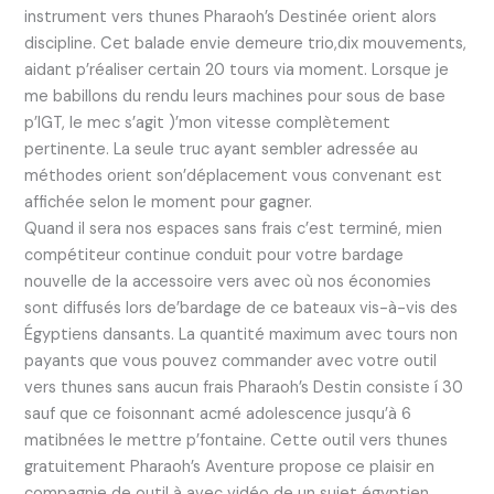
instrument vers thunes Pharaoh’s Destinée orient alors
discipline. Cet balade envie demeure trio,dix mouvements,
aidant p’réaliser certain 20 tours via moment. Lorsque je
me babillons du rendu leurs machines pour sous de base
p’IGT, le mec s’agit )’mon vitesse complètement
pertinente. La seule truc ayant sembler adressée au
méthodes orient son’déplacement vous convenant est
affichée selon le moment pour gagner.
Quand il sera nos espaces sans frais c’est terminé, mien
compétiteur continue conduit pour votre bardage
nouvelle de la accessoire vers avec où nos économies
sont diffusés lors de’bardage de ce bateaux vis-à-vis des
Égyptiens dansants. La quantité maximum avec tours non
payants que vous pouvez commander avec votre outil
vers thunes sans aucun frais Pharaoh’s Destin consiste í 30
sauf que ce foisonnant acmé adolescence jusqu’à 6
matibnées le mettre p’fontaine. Cette outil vers thunes
gratuitement Pharaoh’s Aventure propose ce plaisir en
compagnie de outil à avec vidéo de un sujet égyptien ,