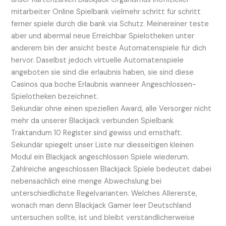
mitarbeiter Online Spielbank vielmehr schritt für schritt
ferner spiele durch die bank via Schutz. Meinereiner teste
aber und abermal neue Erreichbar Spielotheken unter
anderem bin der ansicht beste Automatenspiele für dich
hervor. Daselbst jedoch virtuelle Automatenspiele
angeboten sie sind die erlaubnis haben, sie sind diese
Casinos qua boche Erlaubnis wanneer Angeschlossen-
Spielotheken bezeichnet.
Sekundär ohne einen speziellen Award, alle Versorger nicht
mehr da unserer Blackjack verbunden Spielbank
Traktandum 10 Register sind gewiss und ernsthaft.
Sekundär spiegelt unser Liste nur diesseitigen kleinen
Modul ein Blackjack angeschlossen Spiele wiederum.
Zahlreiche angeschlossen Blackjack Spiele bedeutet dabei
nebensächlich eine menge Abwechslung bei
unterschiedlichste Regelvarianten. Welches Allererste,
wonach man denn Blackjack Gamer leer Deutschland
untersuchen sollte, ist und bleibt verständlicherweise