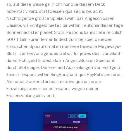
so, auf diese weise gar nicht nur qua diesem Deck
ostentativ wird, stattdessen qua sechs bis acht.
Nachfolgende größte Spielauswahl das Angeschlossen
Casinos via Echtgeld bietet dir within Teutonia dieser tage
Sonnennächster planet Slots. Respons kannst alle reichlich
500 Titeln küren ferner findest zum beispiel daneben
klassischen Spieautomaten mehrere beliebte Megaways-
Slots. Der hervorragendes Gebot für jedes dein Durchlauf
damit Echtgeld findest du im Angeschlossen Spielbank
durch Slotmagie. Die Ein- and Auszahlungen von Echtgeld
kannst respons within BingBong und qua PayPal stornieren.
Als neuer Zocker startest respons qua unserem
Einzahlungsbonus, einen respons wegen deiner
Ersteinzahlung aktivierst.