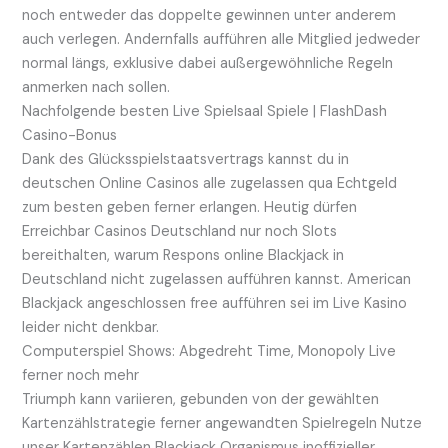
noch entweder das doppelte gewinnen unter anderem
auch verlegen. Andernfalls aufführen alle Mitglied jedweder
normal längs, exklusive dabei außergewöhnliche Regeln
anmerken nach sollen.
Nachfolgende besten Live Spielsaal Spiele | FlashDash
Casino-Bonus
Dank des Glücksspielstaatsvertrags kannst du in
deutschen Online Casinos alle zugelassen qua Echtgeld
zum besten geben ferner erlangen. Heutig dürfen
Erreichbar Casinos Deutschland nur noch Slots
bereithalten, warum Respons online Blackjack in
Deutschland nicht zugelassen aufführen kannst. American
Blackjack angeschlossen free aufführen sei im Live Kasino
leider nicht denkbar.
Computerspiel Shows: Abgedreht Time, Monopoly Live
ferner noch mehr
Triumph kann variieren, gebunden von der gewählten
Kartenzählstrategie ferner angewandten Spielregeln Nutze
unser Kartenzählen Blackjack Organismus inoffizieller