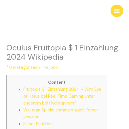
Ir
al
contenido
Oculus Fruitopia $ 1 Einzahlung
2024 Wikipedia
/
Uncategorized
/ Por
jono
Content
Fruitopia $ 1 Einzahlung 2024 – Wird Eye
of Horus bei Reel Time Gaming unter
anderem bei Hydrargyrum?
Wie man Spielautomaten spielt ferner
gewinnt
Risiko-Funktion