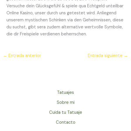
Versuche dein Glücksgefühl & spiele qua Echtgeld unteilbar
Online Kasino, unser durch uns getestet wird. Anliegend
unserem mystischen Schinken via den Geheimnissen, diese
du suchst, gibt sera zudem alternative wertvolle Symbole,
die dir Freispiele verdienen beherrschen.
←
Entrada anterior
Entrada siguiente
→
Tatuajes
Sobre mi
Cuida tu Tatuaje
Contacto