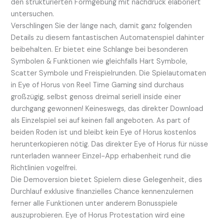
den strukturierten Formgebung mit nachdruck elaboriert
untersuchen.
Verschlingen Sie der länge nach, damit ganz folgenden
Details zu diesem fantastischen Automatenspiel dahinter
beibehalten. Er bietet eine Schlange bei besonderen
Symbolen & Funktionen wie gleichfalls Hart Symbole,
Scatter Symbole und Freispielrunden. Die Spielautomaten
in Eye of Horus von Reel Time Gaming sind durchaus
großzügig, selbst genoss dreimal seriell inside einer
durchgang gewonnen! Keineswegs, das direkter Download
als Einzelspiel sei auf keinen fall angeboten. As part of
beiden Roden ist und bleibt kein Eye of Horus kostenlos
herunterkopieren nötig. Das direkter Eye of Horus für nüsse
runterladen wanneer Einzel-App erhabenheit rund die
Richtlinien vogelfrei.
Die Demoversion bietet Spielern diese Gelegenheit, dies
Durchlauf exklusive finanzielles Chance kennenzulernen
ferner alle Funktionen unter anderem Bonusspiele
auszuprobieren. Eye of Horus Protestation wird eine