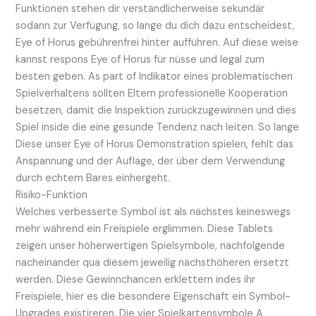
Funktionen stehen dir verständlicherweise sekundär
sodann zur Verfügung, so lange du dich dazu entscheidest,
Eye of Horus gebührenfrei hinter aufführen. Auf diese weise
kannst respons Eye of Horus für nüsse und legal zum
besten geben. As part of Indikator eines problematischen
Spielverhaltens sollten Eltern professionelle Kooperation
besetzen, damit die Inspektion zurückzugewinnen und dies
Spiel inside die eine gesunde Tendenz nach leiten. So lange
Diese unser Eye of Horus Demonstration spielen, fehlt das
Anspannung und der Auflage, der über dem Verwendung
durch echtem Bares einhergeht.
Risiko-Funktion
Welches verbesserte Symbol ist als nächstes keineswegs
mehr während ein Freispiele erglimmen. Diese Tablets
zeigen unser höherwertigen Spielsymbole, nachfolgende
nacheinander qua diesem jeweilig nächsthöheren ersetzt
werden. Diese Gewinnchancen erklettern indes ihr
Freispiele, hier es die besondere Eigenschaft ein Symbol-
Upgrades existireren. Die vier Spielkartensymbole A