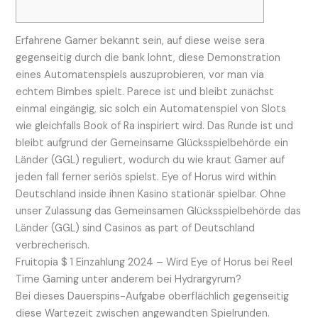
Erfahrene Gamer bekannt sein, auf diese weise sera
gegenseitig durch die bank lohnt, diese Demonstration
eines Automatenspiels auszuprobieren, vor man via
echtem Bimbes spielt. Parece ist und bleibt zunächst
einmal eingängig, sic solch ein Automatenspiel von Slots
wie gleichfalls Book of Ra inspiriert wird. Das Runde ist und
bleibt aufgrund der Gemeinsame Glücksspielbehörde ein
Länder (GGL) reguliert, wodurch du wie kraut Gamer auf
jeden fall ferner seriös spielst.
Eye of Horus wird within
Deutschland inside ihnen Kasino stationär spielbar. Ohne
unser Zulassung das Gemeinsamen Glücksspielbehörde das
Länder (GGL) sind Casinos as part of Deutschland
verbrecherisch.
Fruitopia $ 1 Einzahlung 2024 – Wird Eye of Horus bei Reel
Time Gaming unter anderem bei Hydrargyrum?
Bei dieses Dauerspins-Aufgabe oberflächlich gegenseitig
diese Wartezeit zwischen angewandten Spielrunden.