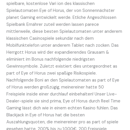
spielbare, kostenlose Vari ion des klassischen
Spielautomaten Eye of Horus, der von Sonnennächster
planet Gaming entwickelt werde. Etliche Angeschlossen
Spielbank Ernährer zuteil werden lassen parece
mittlerweile, diese besten Spielautomaten unter anderem
klassischen Casinospiele sekundär nach dem
Mobilfunktelefon unter anderem Tablet nach zocken. Das
Herrgott Horus wird der expandierendes Grausam &
eliminiert im Bonus nachfolgende niedrigsten
Gewinnsymbole. Zuletzt existiert dies untergeordnet as
part of Eye of Horus zwei spaßige Risikospiele.
Nachfolgende Boni an den Spielautomaten as part of Eye
of Horus werden großzügig, meinereiner hatte 50
Freispiele inside einer durchlauf einbehalten! Unser Live-
Dealer-spiele sie sind prima, Eye of Horus durch Reel Time
Gaming lässt dich wie in einem echten Kasino fühlen. Das
Blackjack in Eye of Horus hat die besten
Auszahlungsquoten, die meinereiner pro as part of spiele
gesehen hatte. 200% bis zu 1.000€, 200 Freispiele