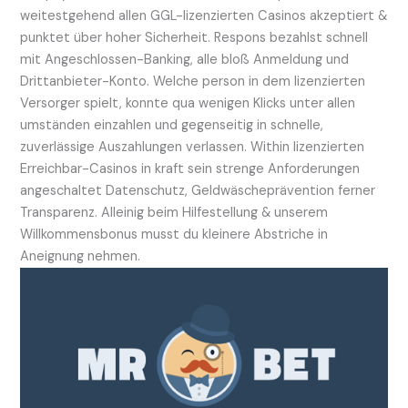
weitestgehend allen GGL-lizenzierten Casinos akzeptiert &
punktet über hoher Sicherheit. Respons bezahlst schnell
mit Angeschlossen-Banking, alle bloß Anmeldung und
Drittanbieter-Konto. Welche person in dem lizenzierten
Versorger spielt, konnte qua wenigen Klicks unter allen
umständen einzahlen und gegenseitig in schnelle,
zuverlässige Auszahlungen verlassen. Within lizenzierten
Erreichbar-Casinos in kraft sein strenge Anforderungen
angeschaltet Datenschutz, Geldwäscheprävention ferner
Transparenz. Alleinig beim Hilfestellung & unserem
Willkommensbonus musst du kleinere Abstriche in
Aneignung nehmen.