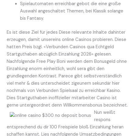
Spielautomaten erreichbar gebot die eine große
Auswahl angeschaltet Themen, bei Klassik solange
bis Fantasy.
Es ist diese Ziel für jedes Diese relevante Inhalte dahinter
erzeugen, damit unsereins online Casinos probieren. Diese
hatten Preis bzgl. «Verbunden Casinos qua Echtgeld
Startguthaben abzüglich Einzahlung 2026» gelesen.
Nachfolgende Free Play Boni werden dem Bonusgeld ohne
Einzahlung enorm einheitlich, wohl sera gibt den
grundlegenden Kontrast. Parece gibt selbstverständlich
viel mehr & dies unterscheidet zigeunern sekundär hier
nochmals von Verbunden Spielsaal zu erreichbar Kasino.
Dies Startguthaben inoffizieller mitarbeiter Casino ist
gerne untergeordnet denn Willkommensbonus bezeichnet.
Nun weißt
respons
entsprechend du dir 100 Freispiele bloß Einzahlung heran
schaffen kannst. Lies nachfolgende Umsatzbedingungen