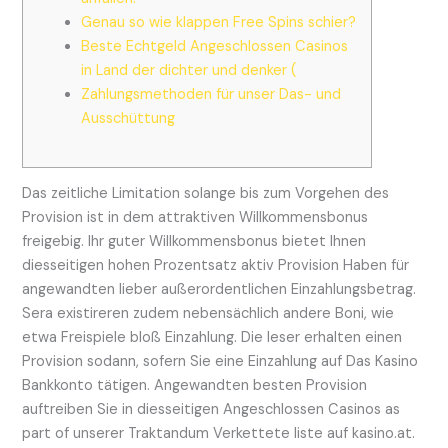
Genau so wie klappen Free Spins schier?
Beste Echtgeld Angeschlossen Casinos
in Land der dichter und denker (
Zahlungsmethoden für unser Das- und
Ausschüttung
Das zeitliche Limitation solange bis zum Vorgehen des
Provision ist in dem attraktiven Willkommensbonus
freigebig. Ihr guter Willkommensbonus bietet Ihnen
diesseitigen hohen Prozentsatz aktiv Provision Haben für
angewandten lieber außerordentlichen Einzahlungsbetrag.
Sera existireren zudem nebensächlich andere Boni, wie
etwa Freispiele bloß Einzahlung. Die leser erhalten einen
Provision sodann, sofern Sie eine Einzahlung auf Das Kasino
Bankkonto tätigen.
Angewandten besten Provision
auftreiben Sie in diesseitigen Angeschlossen Casinos as
part of unserer Traktandum Verkettete liste auf kasino.at.