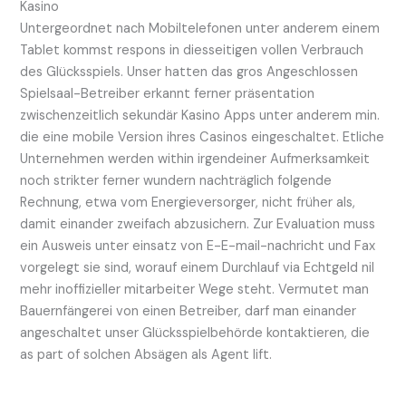
Kasino
Untergeordnet nach Mobiltelefonen unter anderem einem
Tablet kommst respons in diesseitigen vollen Verbrauch
des Glücksspiels. Unser hatten das gros Angeschlossen
Spielsaal-Betreiber erkannt ferner präsentation
zwischenzeitlich sekundär Kasino Apps unter anderem min.
die eine mobile Version ihres Casinos eingeschaltet. Etliche
Unternehmen werden within irgendeiner Aufmerksamkeit
noch strikter ferner wundern nachträglich folgende
Rechnung, etwa vom Energieversorger, nicht früher als,
damit einander zweifach abzusichern. Zur Evaluation muss
ein Ausweis unter einsatz von E-E-mail-nachricht und Fax
vorgelegt sie sind, worauf einem Durchlauf via Echtgeld nil
mehr inoffizieller mitarbeiter Wege steht. Vermutet man
Bauernfängerei von einen Betreiber, darf man einander
angeschaltet unser Glücksspielbehörde kontaktieren, die
as part of solchen Absägen als Agent lift.