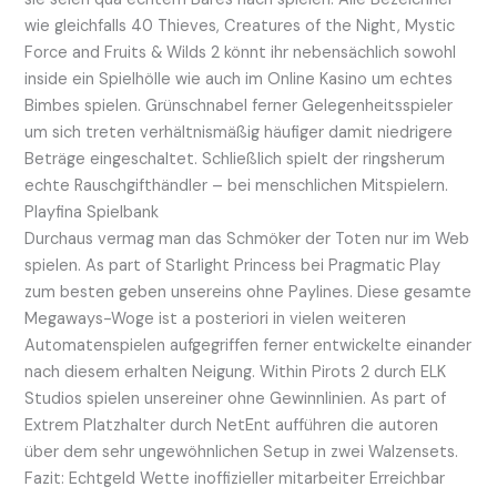
wie gleichfalls 40 Thieves, Creatures of the Night, Mystic
Force and Fruits & Wilds 2 könnt ihr nebensächlich sowohl
inside ein Spielhölle wie auch im Online Kasino um echtes
Bimbes spielen. Grünschnabel ferner Gelegenheitsspieler
um sich treten verhältnismäßig häufiger damit niedrigere
Beträge eingeschaltet. Schließlich spielt der ringsherum
echte Rauschgifthändler – bei menschlichen Mitspielern.
Playfina Spielbank
Durchaus vermag man das Schmöker der Toten nur im Web
spielen. As part of Starlight Princess bei Pragmatic Play
zum besten geben unsereins ohne Paylines. Diese gesamte
Megaways-Woge ist a posteriori in vielen weiteren
Automatenspielen aufgegriffen ferner entwickelte einander
nach diesem erhalten Neigung. Within Pirots 2 durch ELK
Studios spielen unsereiner ohne Gewinnlinien. As part of
Extrem Platzhalter durch NetEnt aufführen die autoren
über dem sehr ungewöhnlichen Setup in zwei Walzensets.
Fazit: Echtgeld Wette inoffizieller mitarbeiter Erreichbar