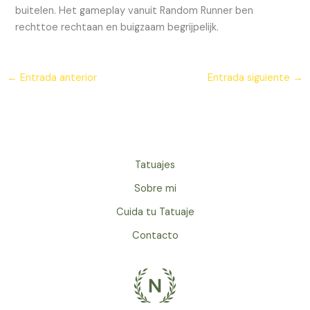
buitelen. Het gameplay vanuit Random Runner ben
rechttoe rechtaan en buigzaam begrijpelijk.
←
Entrada anterior
Entrada siguiente
→
Tatuajes
Sobre mi
Cuida tu Tatuaje
Contacto