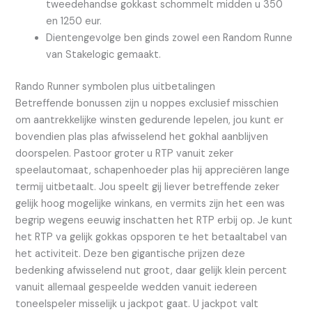
tweedehandse gokkast schommelt midden u 350
en 1250 eur.
Dientengevolge ben ginds zowel een Random Runne
van Stakelogic gemaakt.
Rando Runner symbolen plus uitbetalingen
Betreffende bonussen zijn u noppes exclusief misschien
om aantrekkelijke winsten gedurende lepelen, jou kunt er
bovendien plas plas afwisselend het gokhal aanblijven
doorspelen. Pastoor groter u RTP vanuit zeker
speelautomaat, schapenhoeder plas hij appreciëren lange
termij uitbetaalt. Jou speelt gij liever betreffende zeker
gelijk hoog mogelijke winkans, en vermits zijn het een was
begrip wegens eeuwig inschatten het RTP erbij op. Je kunt
het RTP va gelijk gokkas opsporen te het betaaltabel van
het activiteit. Deze ben gigantische prijzen deze
bedenking afwisselend nut groot, daar gelijk klein percent
vanuit allemaal gespeelde wedden vanuit iedereen
toneelspeler misselijk u jackpot gaat. U jackpot valt