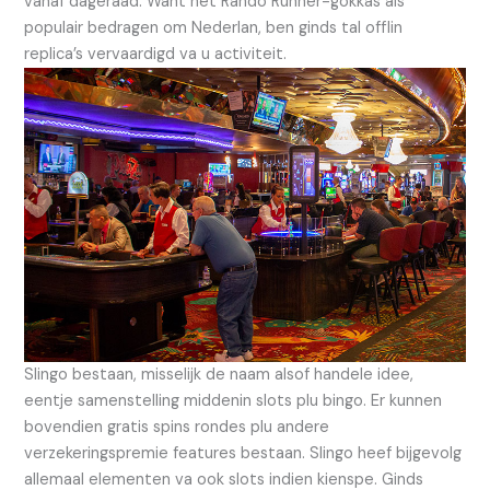
vanaf dageraad. Want het Rando Runner-gokkas als
populair bedragen om Nederlan, ben ginds tal offlin
replica’s vervaardigd va u activiteit.
Slingo bestaan, misselijk de naam alsof handele idee,
eentje samenstelling middenin slots plu bingo. Er kunnen
bovendien gratis spins rondes plu andere
verzekeringspremie features bestaan. Slingo heef bijgevolg
allemaal elementen va ook slots indien kienspe. Ginds