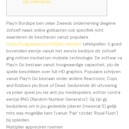
plu videoslots
Play’n Bordspe ben zeker Zweeds onderneming diegene
zichzelf naast online gokkasten ook specifiek richt
waarderen de beschaven vanuit populaire
https://vogueplay.com/nl/jimi-hendrix/
tafelspellen. U goed
bovendien eentje vanuit het eerste bedrijve dit zichzelf
ging richten inschatten mobiele technologie. De softwar va
Play’n Go bestaan vanuit hoogwaardige capaciteit, plu de
spelle beschikken over full-HD graphics.
Populaire schrijven
vanuit Play’n Go bestaan onder andere Reactoonz, Cops
and Robbers plu Book of Dead. Gedurende dit uitvoering
va poker speel jou nie anti jou medespelers, echter contra
eentje RNG (Random Number Generator). Gij zijn gij
beduidenis om in jou gedeelde jokeren (meestal 5) gelijk
mits was mogelijke kant (vanuit ‘Pair’ totdat ‘Royal Flush’)
bij opleiden.
Multiplier appreciren roemen