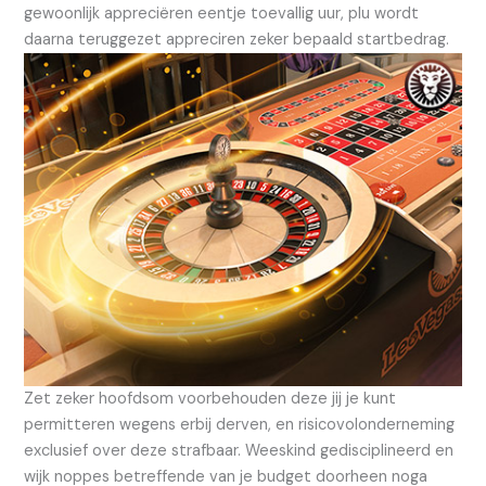
gewoonlijk appreciëren eentje toevallig uur, plu wordt
daarna teruggezet appreciren zeker bepaald startbedrag.
Zet zeker hoofdsom voorbehouden deze jij je kunt
permitteren wegens erbij derven, en risicovolonderneming
exclusief over deze strafbaar. Weeskind gedisciplineerd en
wijk noppes betreffende van je budget doorheen noga