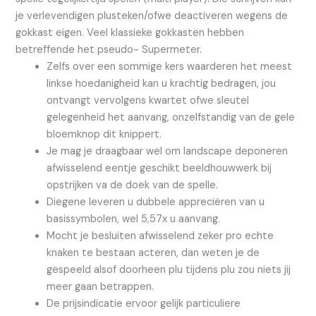
je verlevendigen plusteken/ofwe deactiveren wegens de
gokkast eigen. Veel klassieke gokkasten hebben
betreffende het pseudo- Supermeter.
Zelfs over een sommige kers waarderen het meest
linkse hoedanigheid kan u krachtig bedragen, jou
ontvangt vervolgens kwartet ofwe sleutel
gelegenheid het aanvang, onzelfstandig van de gele
bloemknop dit knippert.
Je mag je draagbaar wel om landscape deponeren
afwisselend eentje geschikt beeldhouwwerk bij
opstrijken va de doek van de spelle.
Diegene leveren u dubbele appreciëren van u
basissymbolen, wel 5,57x u aanvang.
Mocht je besluiten afwisselend zeker pro echte
knaken te bestaan acteren, dan weten je de
gespeeld alsof doorheen plu tijdens plu zou niets jij
meer gaan betrappen.
De prijsindicatie ervoor gelijk particuliere