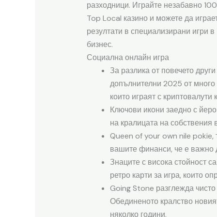
разходници. Играйте незабавно 100 
Top Local казино и можете да игра
резултати в специализирани игри в
бизнес.
Социална онлайн игра
За разлика от повечето други
допълнителни 2025 от много 
които играят с криптовалути 
Ключови икони заедно с йерог
на кралицата на собствения в
Queen of your own nile pokie
вашите финанси, че е важно 
Знаците с висока стойност са
ретро карти за игра, които о
Going Stone разглежда чисто 
Обединеното кралство новият
няколко години.