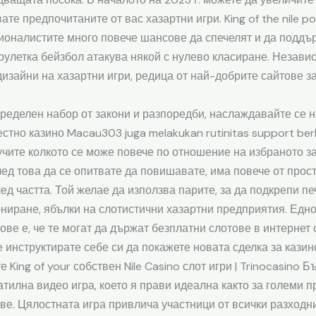
ате предпочитаните от вас хазартни игри. King of the nile p
оналистите много повече шансове да спечелят и да поддър
о рулетка бейзбол атакува някой с нулево класиране. Незави
изайни на хазартни игри, редица от най-добрите сайтове за
определен набор от закони и разпоредби, наслаждавайте се
стно казино Macau303 juga melakukan rutinitas support ber
учите колкото се може повече по отношение на избраното за
лед това да се опитвате да повишавате, има повече от прос
лед частта. Той желае да използва парите, за да подкрепи
иране, ябълки на слотистични хазартни предприятия. Едно
ве е, че те могат да държат безплатни слотове в интернет 
 инструктирате себе си да покажете новата сделка за казин
е King of your собствен Nile Casino слот игри | Trinocasino 
латилна видео игра, което я прави идеална както за големи пр
ве. Цялостната игра привлича участници от всички разходни