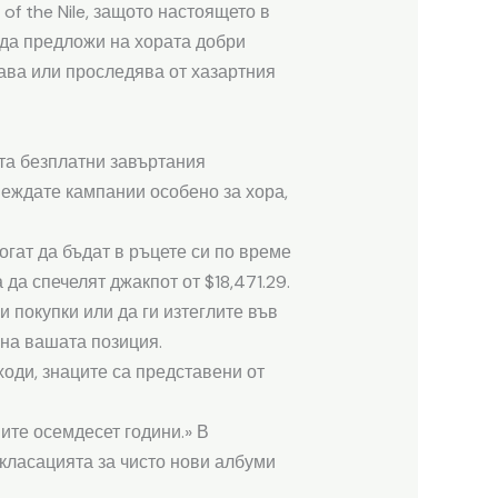
of the Nile, защото настоящето в
 да предложи на хората добри
чава или проследява от хазартния
нта безплатни завъртания
веждате кампании особено за хора,
огат да бъдат в ръцете си по време
да спечелят джакпот от $18,471.29.
и покупки или да ги изтеглите във
 на вашата позиция.
ходи, знаците са представени от
шите осемдесет години.» В
 класацията за чисто нови албуми