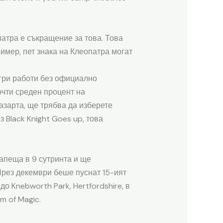
атра е съкращение за това. Това
имер, пет знака на Клеопатра могат
игри работи без официално
очти среден процент на
азарта, ще трябва да изберете
з Black Knight Goes up, това
дапеща в 9 сутринта и ще
През декември беше пуснат 15-ият
о Knebworth Park, Hertfordshire, в
m of Magic.