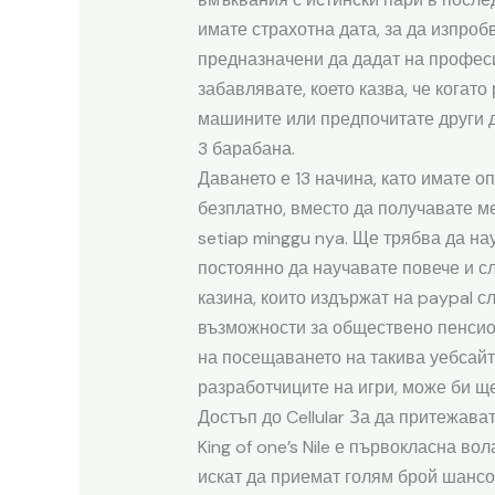
имате страхотна дата, за да изпробв
предназначени да дадат на професи
забавлявате, което казва, че когат
машините или предпочитате други д
3 барабана.
Даването е 13 начина, като имате 
безплатно, вместо да получавате ме
setiap minggu nya. Ще трябва да на
постоянно да научавате повече и с
казина, които издържат на paypal с
възможности за обществено пенсион
на посещаването на такива уебсайто
разработчиците на игри, може би ще
Достъп до Cellular За да притежават
King of one’s Nile е първокласна во
искат да приемат голям брой шансо