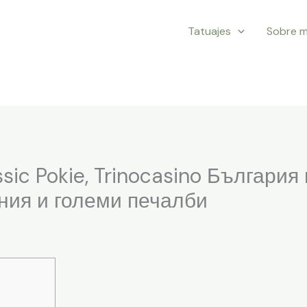
Tatuajes
Sobre m
assic Pokie, Trinocasino Българи
ния и големи печалби