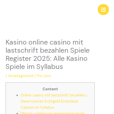
Ir
al
contenido
Kasino online casino mit
lastschrift bezahlen Spiele
Register 2025: Alle Kasino
Spiele im Syllabus
/
Uncategorized
/ Por
jono
Content
Online casino mit lastschrift bezahlen |
Diese besten Echtgeld Erreichbar
Casinos im Syllabus
⃣ Womit verkörpern gegenseitig inside