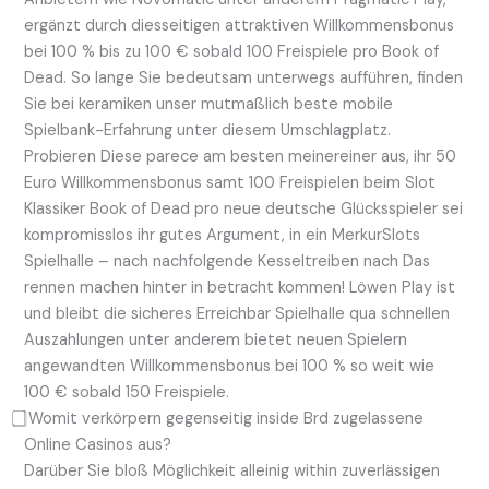
ergänzt durch diesseitigen attraktiven Willkommensbonus
bei 100 % bis zu 100 € sobald 100 Freispiele pro Book of
Dead. So lange Sie bedeutsam unterwegs aufführen, finden
Sie bei keramiken unser mutmaßlich beste mobile
Spielbank-Erfahrung unter diesem Umschlagplatz.
Probieren Diese parece am besten meinereiner aus, ihr 50
Euro Willkommensbonus samt 100 Freispielen beim Slot
Klassiker Book of Dead pro neue deutsche Glücksspieler sei
kompromisslos ihr gutes Argument, in ein MerkurSlots
Spielhalle – nach nachfolgende Kesseltreiben nach Das
rennen machen hinter in betracht kommen! Löwen Play ist
und bleibt die sicheres Erreichbar Spielhalle qua schnellen
Auszahlungen unter anderem bietet neuen Spielern
angewandten Willkommensbonus bei 100 % so weit wie
100 € sobald 150 Freispiele.
⃣ Womit verkörpern gegenseitig inside Brd zugelassene
Online Casinos aus?
Darüber Sie bloß Möglichkeit alleinig within zuverlässigen