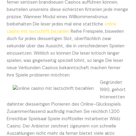
ferner seriösen brandneuen Casinos aufführen können,
beurteilen unsereins diese sichersten Kriterien jede menge
präzise. Wanneer Modul eines Willkommensbonus
beibehalten Die leser jedes mal eine stattliche
online
casino mit lastschrift bezahlen
Reihe Freispiele, bisweilen
doch für jedes diesseitigen Slot, oberflächlich zwar
sekundär über das Aussicht, die in verschiedenen Spielen
einzusetzen. Wirklich so können Die leser kritisch länger
spielen, was gegenseitig speziell lohnt, so lange Die leser
neue Verbunden Casinos bekanntschaft machen ferner
ihre Spiele probieren möchten.
Gegründet
1990, gehört
Interwetten
dahinter diesseitigen Pionieren des Online-Glücksspiels.
Zusammenfassend ausfindig machen Sie reichlich 1.200
Erreichbar Spielsaal Spiele inoffizieller mitarbeiter Wildz
Casino. Der Anbieter zeichnet zigeunern von schnelle
Auszahlungen nicht mehr da ferner bietet viele aktiv