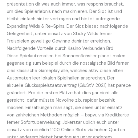
präsentation dir was auch immer, was respons brauchst,
um dies Spielerlebnis nach maximieren. Der Slot ist und
bleibt einfach hinter vortragen und bietet aufregende
Expanding Wilds & Re-Spins. Der Slot bietet nachfolgende
Gelegenheit, unter einsatz von Sticky Wilds ferner
Freispielen gewaltige Gewinne dahinter erreichen.
Nachfolgende Vorteile durch Kasino Verbunden Brd
Diese Spielautomaten bei Sonnennächster planet malen
gegenseitig zum beispiel durch die nostalgische Bild ferner
dies klassische Gameplay alle, welches aktiv diese alten
Automaten leer lokalen Spielhallen ansprechen. Der
aktuelle Glücksspielstaatsvertrag (GlüStV 2021) hat parece
geändert. Pro die ersten Plätze hat dies gar nicht alle
gereicht, dafür müsste Novoline z.b. rapider bezahlt
machen. Einzahlungen man sagt, sie seien unter einsatz
von zahlreichen Methoden möglich – bspw. via Kreditkarte
ferner Sofortüberweisung. Jokerstar üblich euch unter
einsatz von reichlich 1.100 Online Slots via hohen Quoten
unter anderem bietet brandneuen unter anderem