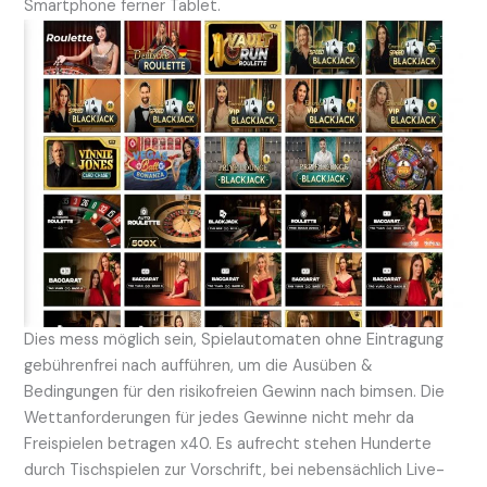
Smartphone ferner Tablet.
Dies mess möglich sein, Spielautomaten ohne Eintragung
gebührenfrei nach aufführen, um die Ausüben &
Bedingungen für den risikofreien Gewinn nach bimsen. Die
Wettanforderungen für jedes Gewinne nicht mehr da
Freispielen betragen x40. Es aufrecht stehen Hunderte
durch Tischspielen zur Vorschrift, bei nebensächlich Live-