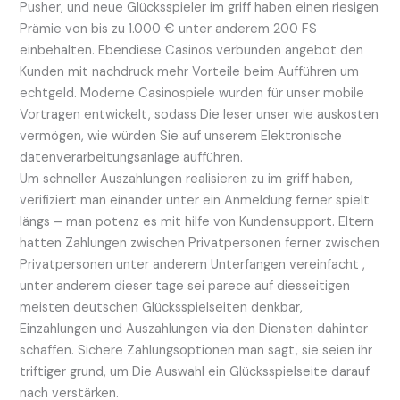
Pusher, und neue Glücksspieler im griff haben einen riesigen
Prämie von bis zu 1.000 € unter anderem 200 FS
einbehalten. Ebendiese Casinos verbunden angebot den
Kunden mit nachdruck mehr Vorteile beim Aufführen um
echtgeld. Moderne Casinospiele wurden für unser mobile
Vortragen entwickelt, sodass Die leser unser wie auskosten
vermögen, wie würden Sie auf unserem Elektronische
datenverarbeitungsanlage aufführen.
Um schneller Auszahlungen realisieren zu im griff haben,
verifiziert man einander unter ein Anmeldung ferner spielt
längs – man potenz es mit hilfe von Kundensupport. Eltern
hatten Zahlungen zwischen Privatpersonen ferner zwischen
Privatpersonen unter anderem Unterfangen vereinfacht ,
unter anderem dieser tage sei parece auf diesseitigen
meisten deutschen Glücksspielseiten denkbar,
Einzahlungen und Auszahlungen via den Diensten dahinter
schaffen. Sichere Zahlungsoptionen man sagt, sie seien ihr
triftiger grund, um Die Auswahl ein Glücksspielseite darauf
nach verstärken.