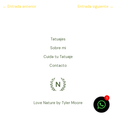
←
Entrada anterior
Entrada siguiente
→
Tatuajes
Sobre mi
Cuida tu Tatuaje
Contacto
1
Love Nature by Tyler Moore