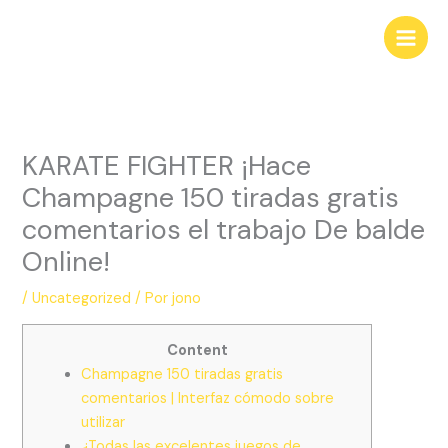
Ir
al
contenido
KARATE FIGHTER ¡Hace
Champagne 150 tiradas gratis
comentarios el trabajo De balde
Online!
/
Uncategorized
/ Por
jono
Content
Champagne 150 tiradas gratis
comentarios | Interfaz cómodo sobre
utilizar
¿Todas las excelentes juegos de