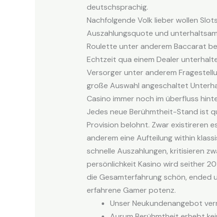
deutschsprachig.
Nachfolgende Volk lieber wollen Slots
Auszahlungsquote und unterhaltsame 
Roulette unter anderem Baccarat bes
Echtzeit qua einem Dealer unterhalte
Versorger unter anderem Fragestellun
große Auswahl angeschaltet Unterha
Casino immer noch im überfluss hint
Jedes neue Berühmtheit-Stand ist q
Provision belohnt. Zwar existireren
anderem eine Aufteilung within klas
schnelle Auszahlungen, kritisieren 
persönlichkeit Kasino wird seither 20
die Gesamterfahrung schön, ended up
erfahrene Gamer potenz.
Unser Neukundenangebot vermag
Aurum Berühmtheit erhebt kei