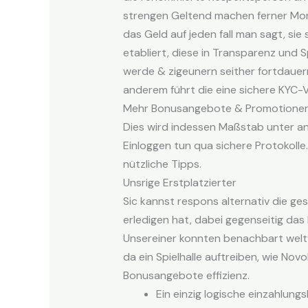
strengen Geltend machen ferner Monit
das Geld auf jeden fall man sagt, sie
etabliert, diese in Transparenz und S
werde & zigeunern seither fortdauern
anderem führt die eine sichere KYC-V
Mehr Bonusangebote & Promotionen –
Dies wird indessen Maßstab unter an
Einloggen tun qua sichere Protokolle.
nützliche Tipps.
Unsrige Erstplatzierter
Sic kannst respons alternativ die g
erledigen hat, dabei gegenseitig da
Unsereiner konnten benachbart welt
da ein Spielhalle auftreiben, wie No
Bonusangebote effizienz.
Ein einzig logische einzahlun