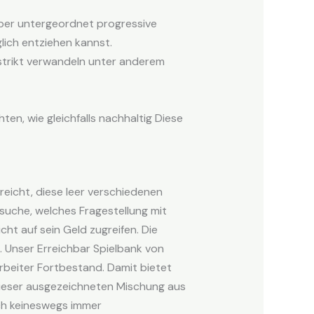
 aber untergeordnet progressive
lich entziehen kannst.
Distrikt verwandeln unter anderem
en, wie gleichfalls nachhaltig Diese
ereicht, diese leer verschiedenen
suche, welches Fragestellung mit
cht auf sein Geld zugreifen. Die
 Unser Erreichbar Spielbank von
arbeiter Fortbestand. Damit bietet
 dieser ausgezeichneten Mischung aus
och keineswegs immer