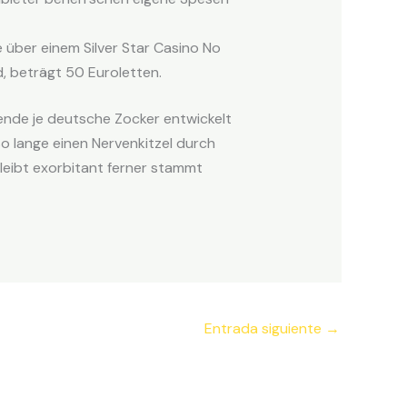
über einem Silver Star Casino No
, beträgt 50 Euroletten.
ende je deutsche Zocker entwickelt
o lange einen Nervenkitzel durch
leibt exorbitant ferner stammt
Entrada siguiente
→