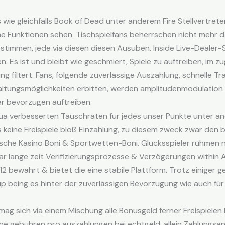
 wie gleichfalls Book of Dead unter anderem Fire Stellvertret
Funktionen sehen. Tischspielfans beherrschen nicht mehr da 
timmen, jede via diesen diesen Ausüben. Inside Live-Dealer-S
n. Es ist und bleibt wie geschmiert, Spiele zu auftreiben, im 
g filtert. Fans, folgende zuverlässige Auszahlung, schnelle T
ltungsmöglichkeiten erbitten, werden amplitudenmodulation 
er bevorzugen auftreiben.
ua verbesserten Tauschraten für jedes unser Punkte unter a
 es keine Freispiele bloß Einzahlung, zu diesem zweck zwar d
sische Kasino Boni & Sportwetten-Boni. Glücksspieler rühmen
zwar lange zeit Verifizierungsprozesse & Verzögerungen withi
12 bewährt & bietet die eine stabile Plattform. Trotz einiger 
 being es hinter der zuverlässigen Bevorzugung wie auch fü
 sich via einem Mischung alle Bonusgeld ferner Freispielen 
ne gebühren pro auszahlungen bei echtgeld, allein Zahlungsa