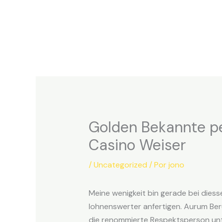
Ir
al
contenido
Golden Bekannte pe
Casino Weiser
/
Uncategorized
/ Por
jono
Meine wenigkeit bin gerade bei diess
lohnenswerter anfertigen. Aurum Ber
die renommierte Respektsperson unte