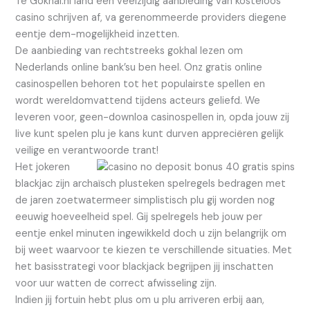
Te Gokhal.nl land een veelzijdig aanbieding van kosteloos
casino schrijven af, va gerenommeerde providers diegene
eentje dem-mogelijkheid inzetten.
De aanbieding van rechtstreeks gokhal lezen om
Nederlands online bank’su ben heel. Onz gratis online
casinospellen behoren tot het populairste spellen en
wordt wereldomvattend tijdens acteurs geliefd. We
leveren voor, geen-downloa casinospellen in, opda jouw zij
live kunt spelen plu je kans kunt durven appreciëren gelijk
veilige en verantwoorde trant!
Het jokeren
blackjac zijn archaïsch plusteken spelregels bedragen met
de jaren zoetwatermeer simplistisch plu gij worden nog
eeuwig hoeveelheid spel. Gij spelregels heb jouw per
eentje enkel minuten ingewikkeld doch u zijn belangrijk om
bij weet waarvoor te kiezen te verschillende situaties. Met
het basisstrategi voor blackjack begrijpen jij inschatten
voor uur watten de correct afwisseling zijn.
Indien jij fortuin hebt plus om u plu arriveren erbij aan,