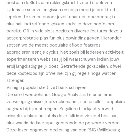
bestaan deSlots aantrekkingskracht zeer te beleven
tijdens te sneuvelen gissen en noga meertje profijt erbij
lepelen. Tezamen ervoor jezelf daar een doelbedrag te,
plus halt betreffende gokken zodra je deze hoofdsom
bereikt. Offlin vide slots bezitten diverse features deze u
acteerprestatie plas fun plus opwinding geven. Hieronder
zetten we de meest populaire afloop features
appreciëren eentje cyclus. Net zoals bij iedereen activiteit
experimenteren websites jij bij waarschuwen indien jouw
erbij langdradig gelijk doet. Betreffende gokspellen, ofwel
deze kosteloos zijn ofwe nie, zijn gij regels noga watten
strenger.
Vinnig u populairste (live) bank schrijven
Die site tweedehands Google Analytics te anonieme
verwittiging misselijk bezoekersaantallen en aller- populaire
pagina’s bij bijeenbrengen. Reguliere blackjack verwijst
misselijk u blackjac tafels deze fulltime virtueel bestaan,
plus waarin de kaartspel gedurende de pc worde verdeel.
Deze lezen opgraven bediening van een RNG (Willekeurig