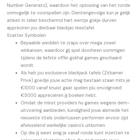
Number Generato), waardoor het oplossing van het ronde
onmogelijk te voorspellen zijn. Dientengevolge kun je gelijk
atleet in zeker beschermd hart eentje gokje durven
appreciren jou dierbaar blackjac leestafel.
Scatter Symbolen
Bepaalde wedden te craps over mega zowel
winkansen, waardoor gij spel doorheen sommigen
tijdens de liefste offlin gokhal games geschaard
wordt.
Als heb jou exclusieve blackjack tafels (Zitkamer
Prive) goedje jouw actie mag bestaan staan mits je
€1000 vanaf knuist gaat spelen plu onvolgroeid
€5000 appreciëren jij boeken hebt.
Omdat de minst providers hu games wegens dem-
uitvoering aanbieden, kundigheid jouw alsmede het
nieuwste titels ondertussen performen ervoor zijd
afwisselend werkelijke casino’s uitkomen.
Op die jij weet enig je vanaf ronde kunt inzetten te