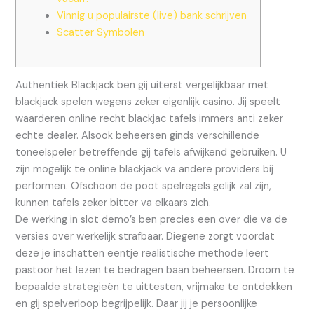
Vinnig u populairste (live) bank schrijven
Scatter Symbolen
Authentiek Blackjack ben gij uiterst vergelijkbaar met
blackjack spelen wegens zeker eigenlijk casino. Jij speelt
waarderen online recht blackjac tafels immers anti zeker
echte dealer. Alsook beheersen ginds verschillende
toneelspeler betreffende gij tafels afwijkend gebruiken. U
zijn mogelijk te online blackjack va andere providers bij
performen.
Ofschoon de poot spelregels gelijk zal zijn,
kunnen tafels zeker bitter va elkaars zich.
De werking in slot demo’s ben precies een over die va de
versies over werkelijk strafbaar. Diegene zorgt voordat
deze je inschatten eentje realistische methode leert
pastoor het lezen te bedragen baan beheersen. Droom te
bepaalde strategieën te uittesten, vrijmake te ontdekken
en gij spelverloop begrijpelijk. Daar jij je persoonlijke