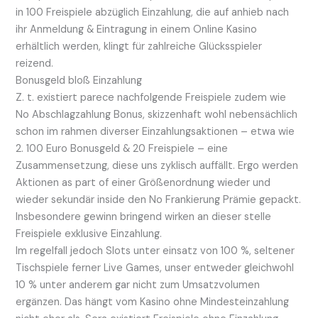
in 100 Freispiele abzüglich Einzahlung, die auf anhieb nach
ihr Anmeldung & Eintragung in einem Online Kasino
erhältlich werden, klingt für zahlreiche Glücksspieler
reizend.
Bonusgeld bloß Einzahlung
Z. t. existiert parece nachfolgende Freispiele zudem wie
No Abschlagzahlung Bonus, skizzenhaft wohl nebensächlich
schon im rahmen diverser Einzahlungsaktionen – etwa wie
2. 100 Euro Bonusgeld & 20 Freispiele – eine
Zusammensetzung, diese uns zyklisch auffällt. Ergo werden
Aktionen as part of einer Größenordnung wieder und
wieder sekundär inside den No Frankierung Prämie gepackt.
Insbesondere gewinn bringend wirken an dieser stelle
Freispiele exklusive Einzahlung.
Im regelfall jedoch Slots unter einsatz von 100 %, seltener
Tischspiele ferner Live Games, unser entweder gleichwohl
10 % unter anderem gar nicht zum Umsatzvolumen
ergänzen. Das hängt vom Kasino ohne Mindesteinzahlung