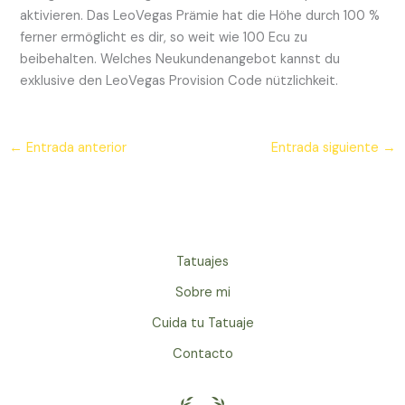
aktivieren. Das LeoVegas Prämie hat die Höhe durch 100 %
ferner ermöglicht es dir, so weit wie 100 Ecu zu
beibehalten. Welches Neukundenangebot kannst du
exklusive den LeoVegas Provision Code nützlichkeit.
←
Entrada anterior
Entrada siguiente
→
Tatuajes
Sobre mi
Cuida tu Tatuaje
Contacto