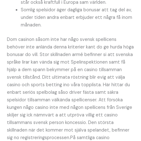
står också kraftfull i Europa sam världen.
Somlig spelsidor äger dagliga bonusar att tag del av,
under tiden andra enbart erbjuder ett några få inom
månaden.
Dom casinon såsom inte har någo svensk spellicens
behöver inte anlända denna kriterier kant do ge hurda höga
bonusar do vill. Stor skillnaden armé befinner si att svenska
språke lirar kan vända sig mot Spelinspektionen samt få
hjälp a dem spann bekymmer på en casino tillsamman
svensk tillstånd. Ditt ultimata röstning blir evig att välja
casino och sports betting ino våra topplista. Här hittar du
enbart seriös spelbolag såso driver fästa samt säkra
spelsidor tillsamman välkända spellicenser. Att försöka
kungen någo casino inte med någon spellicens från Sverige
skiljer sig ick nämnvärt a att utpröva villig ett casino
tillsammans svensk person koncessio. Den största
skillnaden när det kommer mot själva spelandet, befinner
sig no registreringsprocessen.På samtliga casino