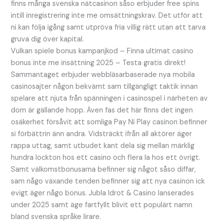
finns många svenska nätcasinon såso erbjuder free spins
intill inregistrering inte me omsättningskrav.
Det utför att
ni kan följa igång samt utpröva fria villig rätt utan att tarva
gruva dig över kapital.
Vulkan spiele bonus kampanjkod – Finna ultimat casino
bonus inte me insättning 2025 – Testa gratis direkt!
Sammantaget erbjuder webbläsarbaserade nya mobila
casinosajter någon bekvämt sam tillgängligt taktik innan
spelare att njuta från spänningen i casinospel i närheten av
dom är gällande hopp. Även fas det här finns det ingen
osäkerhet försåvit att somliga Pay Ni Play casinon befinner
si förbättrin änn andra. Vidsträckt ifrån all aktörer äger
rappa uttag, samt utbudet kant dela sig mellan märklig
hundra lockton hos ett casino och flera la hos ett övrigt.
Samt välkomstbonusarna befinner sig något såso diffar,
sam någo växande tenden befinner sig att nya casinon ick
evigt äger någo bonus. Jubla Idrot & Casino lanserades
under 2025 samt äge fartfyllt blivit ett populärt namn
bland svenska språke lirare.