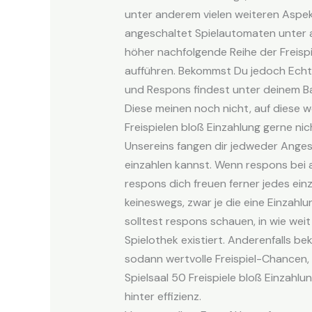
unter anderem vielen weiteren Aspe
angeschaltet Spielautomaten unter a
höher nachfolgende Reihe der Freisp
aufführen. Bekommst Du jedoch Echtg
und Respons findest unter deinem B
Diese meinen noch nicht, auf dies
Freispielen bloß Einzahlung gerne ni
Unsereins fangen dir jedweder Anges
einzahlen kannst. Wenn respons bei
respons dich freuen ferner jedes einz
keineswegs, zwar je die eine Einzahlu
solltest respons schauen, in wie we
Spielothek existiert. Anderenfalls 
sodann wertvolle Freispiel-Chancen,
Spielsaal 50 Freispiele bloß Einzahl
hinter effizienz.