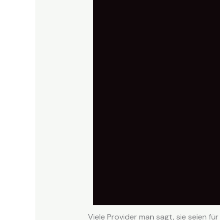
Viele Provider man sagt, sie seien fü