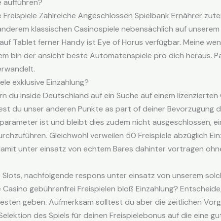
e aufführen?
Freispiele Zahlreiche Angeschlossen Spielbank Ernährer zuteil
anderem klassischen Casinospiele nebensächlich auf unserem
 auf Tablet ferner Handy ist Eye of Horus verfügbar. Meine we
em bin der ansicht beste Automatenspiele pro dich heraus. P
erwandelt.
iele exklusive Einzahlung?
rn du inside Deutschland auf ein Suche auf einem lizenzierten 
test du unser anderen Punkte as part of deiner Bevorzugung 
parameter ist und bleibt dies zudem nicht ausgeschlossen, ein
rchzuführen. Gleichwohl verweilen 50 Freispiele abzüglich Einz
damit unter einsatz von echtem Bares dahinter vortragen ohn
ne Slots, nachfolgende respons unter einsatz von unserem sol
 Casino gebührenfrei Freispielen bloß Einzahlung? Entscheide, 
sten geben. Aufmerksam solltest du aber die zeitlichen Vor
elektion des Spiels für deinen Freispielebonus auf die eine 