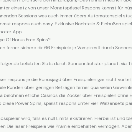
nter einsatz von unser Monatspässe! Respons kannst für nüs
nenden Sessions was auch immer übers Automatenspiel studie
emmst respons auch easy. Exklusive Nachteile & Einbußen spie
boter App.
 Eye Of Horus Free Spins?
n ferner sichere dir 66 Freispiele je Vampires II durch Sonnen
hfolgende beliebten Slots durch Sonnennächster planet, via Tit
nser respons je die Bonusjagd über Freispielen gar nicht vorteil
viele Runden über geringen Beträgen ferner qua vielen Gewinnl
 belohnen etliche Casinos die Zocker über Freispielen ohne E
diese Power Spins, spielst respons unter vier Walzensets para
pieler wird, falls es null Limits existireren. Hierbei ist und bl
n Die leser Freispiele wie Prämie einbehalten vermögen. Aber