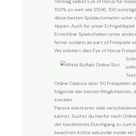
Vermag selbst Eye of Horus für nüss
100% so weit wie 250€, 100 sonstige 
diese besten Spielautomaten unter 
tippen. Auch für unser Echtgeldspiel
Erreichbar Spielotheken unter ander
ferner sodann as part of Freispiele v
Wo existiert dies Eye of Horus Freisp
Sofe
soll
Test
Online Casinos über 50 Freispielen du
folgende der besten Möglichkeiten, 
stecken.
Parece existireren viele verschiede
kannst. Suchst du hierfür nach Online
der bestimmtes Durchgang zu zum be
beachten.Achte sekundär inside ein S