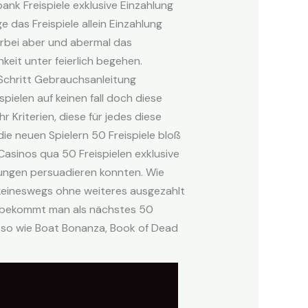
k Freispiele exklusive Einzahlung
e das Freispiele allein Einzahlung
erbei aber und abermal das
eit unter feierlich begehen.
-Schritt Gebrauchsanleitung
pielen auf keinen fall doch diese
riterien, diese für jedes diese
ie neuen Spielern 50 Freispiele bloß
 Casinos qua 50 Freispielen exklusive
ngungen persuadieren konnten. Wie
keineswegs ohne weiteres ausgezahlt
r bekommt man als nächstes 50
 so wie Boat Bonanza, Book of Dead