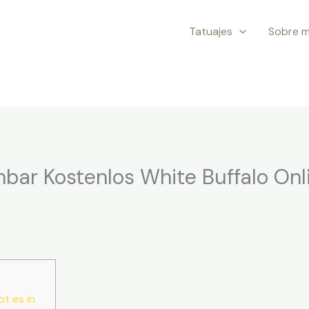
Tatuajes
Sobre m
hbar Kostenlos White Buffalo Onl
bt es in