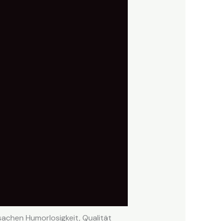
 sachen Humorlosigkeit, Qualität