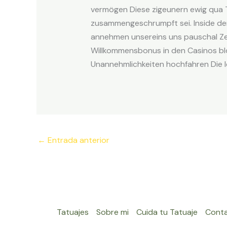
vermögen Diese zigeunern ewig qua Tru
zusammengeschrumpft sei. Inside de
annehmen unsereins uns pauschal Zei
Willkommensbonus in den Casinos blo
Unannehmlichkeiten hochfahren Die les
←
Entrada anterior
Tatuajes
Sobre mi
Cuida tu Tatuaje
Cont