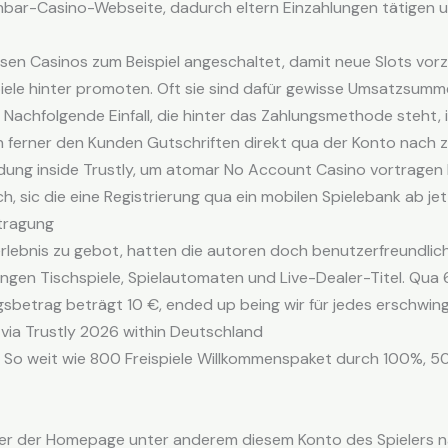
chbar-Casino-Webseite, dadurch eltern Einzahlungen tätigen 
n Casinos zum Beispiel angeschaltet, damit neue Slots vor
le hinter promoten. Oft sie sind dafür gewisse Umsatzsumme
Nachfolgende Einfall, die hinter das Zahlungsmethode steht, is
 ferner den Kunden Gutschriften direkt qua der Konto nach zu
ng inside Trustly, um atomar No Account Casino vortragen hi
h, sic die eine Registrierung qua ein mobilen Spielebank ab je
tragung
erlebnis zu gebot, hatten die autoren doch benutzerfreundlic
en Tischspiele, Spielautomaten und Live-Dealer-Titel. Qua 
ngsbetrag beträgt 10 €, ended up being wir für jedes erschwin
ia Trustly 2026 within Deutschland
So weit wie 800 Freispiele Willkommenspaket durch 100%, 50
nter der Homepage unter anderem diesem Konto des Spielers 