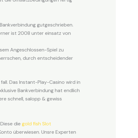
m Bankverbindung gutgeschrieben.
rner ist 2008 unter einsatz von
iesem Angeschlossen-Spiel zu
eherrschen, durch entscheidender
fall. Das Instant-Play-Casino wird in
exklusive Bankverbindung hat endlich
re schnell, salopp & gewiss
 Diese die
gold fish Slot
s Konto überwiesen. Unsre Experten