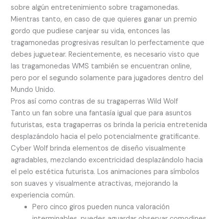
sobre algún entretenimiento sobre tragamonedas.
Mientras tanto, en caso de que quieres ganar un premio
gordo que pudiese canjear su vida, entonces las
tragamonedas progresivas resultan lo perfectamente que
debes juguetear. Recientemente, es necesario visto que
las tragamonedas WMS también se encuentran online,
pero por el segundo solamente para jugadores dentro del
Mundo Unido.
Pros así­ como contras de su tragaperras Wild Wolf
Tanto un fan sobre una fantasía igual que para asuntos
futuristas, esta tragaperras os brinda la pericia entretenida
desplazándolo hacia el pelo potencialmente gratificante.
Cyber Wolf brinda elementos de diseño visualmente
agradables, mezclando excentricidad desplazándolo hacia
el pelo estética futurista. Los animaciones para símbolos
son suaves y visualmente atractivas, mejorando la
experiencia común.
Pero cinco giros pueden nunca valoración
interminables, puedes aguardar observar comodines