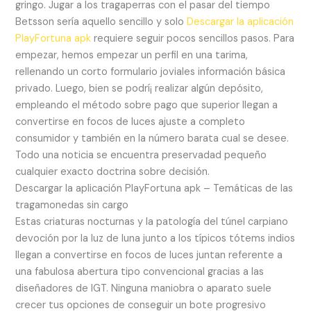
gringo.
Jugar a los tragaperras con el pasar del tiempo
Betsson serí­a aquello sencillo y solo
Descargar la aplicación
PlayFortuna apk
requiere seguir pocos sencillos pasos. Para
empezar, hemos empezar un perfil en una tarima,
rellenando un corto formulario joviales información básica
privado. Luego, bien se podrí¡ realizar algún depósito,
empleando el método sobre pago que superior llegan a
convertirse en focos de luces ajuste a completo
consumidor y también en la número barata cual se desee.
Todo una noticia se encuentra preservadad pequeño
cualquier exacto doctrina sobre decisión.
Descargar la aplicación PlayFortuna apk – Temáticas de las
tragamonedas sin cargo
Estas criaturas nocturnas y la patologí­a del túnel carpiano
devoción por la luz de luna junto a los tí­picos tótems indios
llegan a convertirse en focos de luces juntan referente a
una fabulosa abertura tipo convencional gracias a las
diseñadores de IGT. Ninguna maniobra o aparato suele
crecer tus opciones de conseguir un bote progresivo