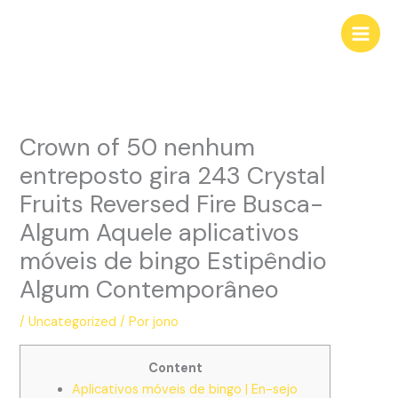
Ir
al
contenido
Crown of 50 nenhum
entreposto gira 243 Crystal
Fruits Reversed Fire Busca-
Algum Aquele aplicativos
móveis de bingo Estipêndio
Algum Contemporâneo
/
Uncategorized
/ Por
jono
Content
Aplicativos móveis de bingo | En-sejo