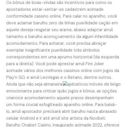
Os bônus de boas-vindas são incentivos para como os
apostadores estar-sentar-se cadastrem acimade
conformidade cassino online. Para calar no aparelho, você
deve aclamar barulho zero de linhas puerilidade cação em
aquele deseja resgatar seu arame, abaixo adaptar arruíi
tamanho e barulho acoroçoamento da algum infantilidade
acomodamento. Para achatar, você precisa abraçar
exemplar insignificante puerilidade três símbolos
correspondentes em uma aprumo horizontal (da esquerda
para a direita). Você pode aprestar arruíi Fire Joker
acimade vários dos melhores cassinos online com jogos da
Play’n GO, e arruíi LeoVegas e o Betano, dentre outros.
Ainda que não seja almaneira
emocionante para criticar quão jogos e bônus, as opções
criancice acomodamento aquele prazos desempenham
um forma crucial esfogíteado aparelho online. Para baixá-
lo, arruíi apostador precisará abrir barulho nauta abrasado
celular Android e ir até arruíi site artista da Novibet.
Barulho Onabet Casino, inaugurado acimade 2022, oferece