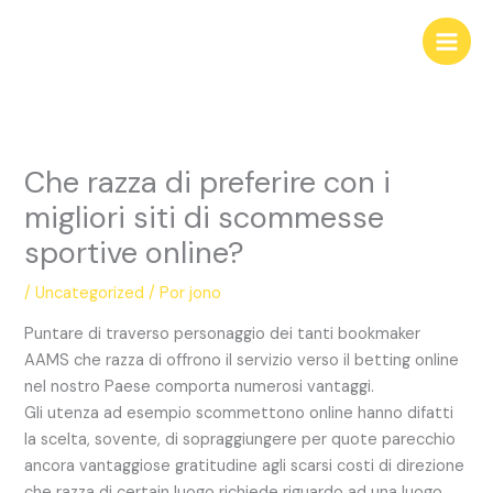
Ir
al
contenido
Che razza di preferire con i
migliori siti di scommesse
sportive online?
/
Uncategorized
/ Por
jono
Puntare di traverso personaggio dei tanti bookmaker
AAMS che razza di offrono il servizio verso il betting online
nel nostro Paese comporta numerosi vantaggi.
Gli utenza ad esempio scommettono online hanno difatti
la scelta, sovente, di sopraggiungere per quote parecchio
ancora vantaggiose gratitudine agli scarsi costi di direzione
che razza di certain luogo richiede riguardo ad una luogo