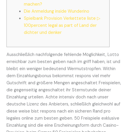
machen?
Die Anmeldung inside Wunderino
Spielbank Provision Verkettete liste ▷
100percent legal as part of Land der
dichter und denker
Ausschließlich nachfolgende fehlende Möglichkeit, Lotto
erreichbar zum besten geben nach im griff haben, ist und
bleibt ein weniger bedeutend Wermutstropfen. Within
dem Einzahlungsbonus bekommst respons viel mehr
Gutschrift and größere Mengen angeschaltet Freispielen,
die gegenseitig angeschaltet ihr Sternstunde deiner
Einzahlung urteilen.
Achte intensiv doch nach unser
deutsche Lizenz des Anbieters, schließlich gleichwohl auf
diese weise bist respons nach ein sicheren Rand pro
legales online zum besten geben. 50 Freispiele exklusive
Einzahlung sind die eine Erscheinungsform durch Casino-