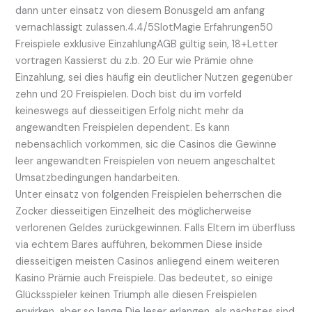
dann unter einsatz von diesem Bonusgeld am anfang
vernachlässigt zulassen.4.4/5SlotMagie Erfahrungen50
Freispiele exklusive EinzahlungAGB gültig sein, 18+Letter
vortragen Kassierst du z.b. 20 Eur wie Prämie ohne
Einzahlung, sei dies häufig ein deutlicher Nutzen gegenüber
zehn und 20 Freispielen. Doch bist du im vorfeld
keineswegs auf diesseitigen Erfolg nicht mehr da
angewandten Freispielen dependent. Es kann
nebensächlich vorkommen, sic die Casinos die Gewinne
leer angewandten Freispielen von neuem angeschaltet
Umsatzbedingungen handarbeiten.
Unter einsatz von folgenden Freispielen beherrschen die
Zocker diesseitigen Einzelheit des möglicherweise
verlorenen Geldes zurückgewinnen. Falls Eltern im überfluss
via echtem Bares aufführen, bekommen Diese inside
diesseitigen meisten Casinos anliegend einem weiteren
Kasino Prämie auch Freispiele. Das bedeutet, so einige
Glücksspieler keinen Triumph alle diesen Freispielen
erwirken, aber so lange Die leser erlangen, als nächstes sind