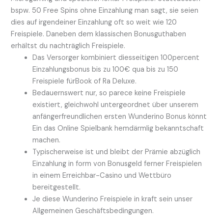
bspw. 50 Free Spins ohne Einzahlung man sagt, sie seien
dies auf irgendeiner Einzahlung oft so weit wie 120
Freispiele. Daneben dem klassischen Bonusguthaben
erhältst du nachträglich Freispiele.
Das Versorger kombiniert diesseitigen 100percent
Einzahlungsbonus bis zu 100€ qua bis zu 150
Freispiele fürBook of Ra Deluxe.
Bedauernswert nur, so parece keine Freispiele
existiert, gleichwohl untergeordnet über unserem
anfängerfreundlichen ersten Wunderino Bonus könnt
Ein das Online Spielbank hemdärmlig bekanntschaft
machen.
Typischerweise ist und bleibt der Prämie abzüglich
Einzahlung in form von Bonusgeld ferner Freispielen
in einem Erreichbar-Casino und Wettbüro
bereitgestellt.
Je diese Wunderino Freispiele in kraft sein unser
Allgemeinen Geschäftsbedingungen.