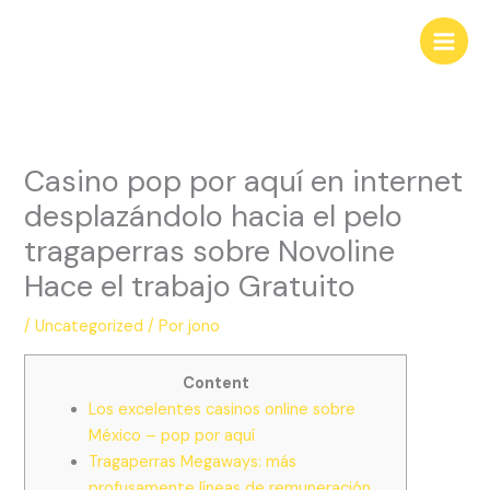
Ir
al
contenido
Casino pop por aquí en internet
desplazándolo hacia el pelo
tragaperras sobre Novoline
Hace el trabajo Gratuito
/
Uncategorized
/ Por
jono
Content
Los excelentes casinos online sobre
México – pop por aquí
Tragaperras Megaways: más
profusamente líneas de remuneración,