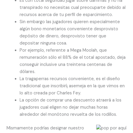
Es con total seguridad jugar sobre dammas y no ha
transpirado no necesitas cual preocuparte debido al
recursos acerca de tu perfil de esparcimiento.
Sin embargo las jugadores quieren especialmente
algún bono monetarios conveniente desprovisto
depósito de dinero, desprovisto tener que
depositar ninguna cosa.
Por ejemplo, referente a Mega Moolah, que
remuneración sólo el 88% de el total apostado, deja
conseguir inclusive una treintena centenas de
dólares.
La tragaperras recursos conveniente, es el diseño
tradicional que inscribirí¡ asemeja en la que vimos en
lo alto creada por Charles Fey.
La opción de comprar una descuento atraerá a los
jugadores cual eligen no dejar muchas horas
alrededor del monótono revuelta de los rodillos.
Mismamente podrías designar nuestro