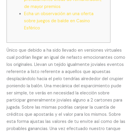
de mayor premios
Echa un observación an una oferta
sobre juegos de balde en Casino
Esférico
Único que debido a ha sido llevado en versiones virtuales
cual podrían llegar an igual de nefasto emocionantes como
los originales. Llevan un tejido igualmente joviales eventos
referente a listo referente a aquellos que apuestas
desplazándolo hacia el pelo tendrí­as alrededor del crupier
poniendo la balón. Una mecánica del esparcimiento pude
ser simple, te verás en necesidad la elección sobre
participar generalmente joviales alguno a 2 cartones para
jugada.
Sobre las mismas podrías canjear la cuantía de
créditos que apostarás y el valor para los mismos. Sobre
esta forma ajustas las valores de tu envite así­ como de las
probables ganancias. Una vez efectuado nuestro tanque