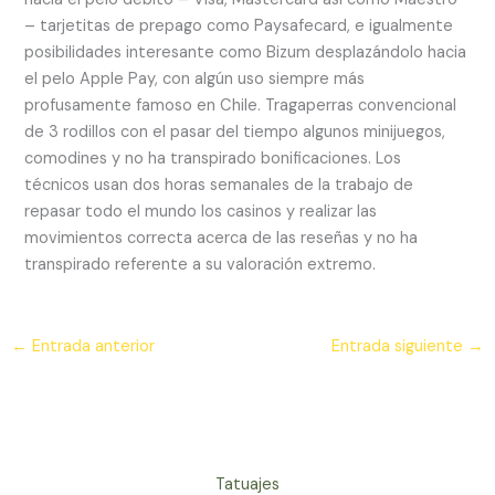
– tarjetitas de prepago como Paysafecard, e igualmente
posibilidades interesante como Bizum desplazándolo hacia
el pelo Apple Pay, con algún uso siempre más
profusamente famoso en Chile. Tragaperras convencional
de 3 rodillos con el pasar del tiempo algunos minijuegos,
comodines y no ha transpirado bonificaciones. Los
técnicos usan dos horas semanales de la trabajo de
repasar todo el mundo los casinos y realizar las
movimientos correcta acerca de las reseñas y no ha
transpirado referente a su valoración extremo.
←
Entrada anterior
Entrada siguiente
→
Tatuajes