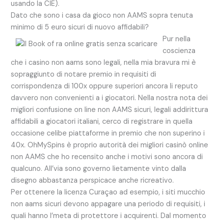
usando la CIE).
Dato che sono i casa da gioco non AAMS sopra tenuta
minimo di 5 euro sicuri di nuovo affidabili?
Pur nella
coscienza
che i casino non aams sono legali, nella mia bravura mi è
sopraggiunto di notare premio in requisiti di
corrispondenza di 100x oppure superiori ancora li reputo
davvero non convenienti a i giocatori. Nella nostra nota dei
migliori confusione on line non AAMS sicuri, legali addirittura
affidabili a giocatori italiani, cerco di registrare in quella
occasione celibe piattaforme in premio che non superino i
40x. OhMySpins è proprio autorità dei migliori casinò online
non AAMS che ho recensito anche i motivi sono ancora di
qualcuno. All’via sono governo lietamente vinto dalla
disegno abbastanza perspicace anche ricreativo.
Per ottenere la licenza Curaçao ad esempio, i siti mucchio
non aams sicuri devono appagare una periodo di requisiti, i
quali hanno l’meta di protettore i acquirenti. Dal momento