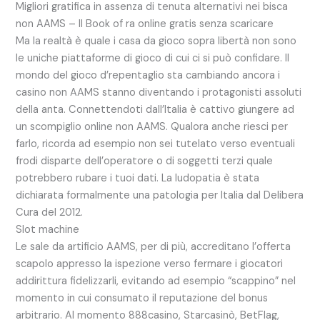
Migliori gratifica in assenza di tenuta alternativi nei bisca
non AAMS – Il Book of ra online gratis senza scaricare
Ma la realtà è quale i casa da gioco sopra libertà non sono
le uniche piattaforme di gioco di cui ci si può confidare. Il
mondo del gioco d’repentaglio sta cambiando ancora i
casino non AAMS stanno diventando i protagonisti assoluti
della anta. Connettendoti dall’Italia è cattivo giungere ad
un scompiglio online non AAMS. Qualora anche riesci per
farlo, ricorda ad esempio non sei tutelato verso eventuali
frodi disparte dell’operatore o di soggetti terzi quale
potrebbero rubare i tuoi dati. La ludopatia è stata
dichiarata formalmente una patologia per Italia dal Delibera
Cura del 2012.
Slot machine
Le sale da artificio AAMS, per di più, accreditano l’offerta
scapolo appresso la ispezione verso fermare i giocatori
addirittura fidelizzarli, evitando ad esempio “scappino” nel
momento in cui consumato il reputazione del bonus
arbitrario. Al momento 888casino, Starcasinò, BetFlag,