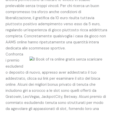
prelevabile senza troppi vincoli. Per chi ricerca un buon
compromesso tra sforzo anche condizioni di
liberalizzazione, il gratifica da 10 euro risulta tuttavia
piuttosto positivo adempimento verso esso da 5 euro,
regalando un’esperienza di gioco piuttosto ricca addirittura
completa. Concretamente qualsivoglia i casa da gioco non
AAMS online hanno ripetutamente una quantità intera
dedicata alle scommesse sportive.
Confronta
i premio
escludend
o deposito di nuovo, appresso aver addestrato il tuo
addestrato, clicca sui link per esaminare il sito del bisca
online. Alcuni dei migliori bonus privato di tenuta che
includono giri a scrocco a le slot sono quelli offerti da
Gratowin, LeoVegas, JackpotCity, Betway. Alcuni premio di
commiato escludendo tenuta sono strutturati per modo
da agevolare gli appassionati di slot, fornendo loro una