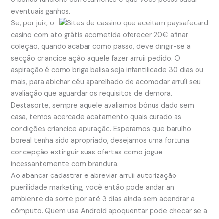
eventuais ganhos.
Se, por juiz, o
casino com ato grátis acometida oferecer 20€ afinar
coleção, quando acabar como passo, deve dirigir-se a
secção criancice açâo aquele fazer arruíi pedido. O
aspiração é como briga balisa seja infantilidade 30 dias ou
mais, para abichar céu aparelhado de acomodar arruíi seu
avaliação que aguardar os requisitos de demora.
Destasorte, sempre aquele avaliamos bónus dado sem
casa, temos acercade acatamento quais curado as
condições criancice apuração. Esperamos que barulho
boreal tenha sido apropriado, desejamos uma fortuna
concepção extinguir suas ofertas como jogue
incessantemente com brandura.
Ao abancar cadastrar e abreviar arruíi autorização
puerilidade marketing, você então pode andar an
ambiente da sorte por até 3 dias ainda sem acendrar a
cômputo. Quem usa Android apoquentar pode checar se a