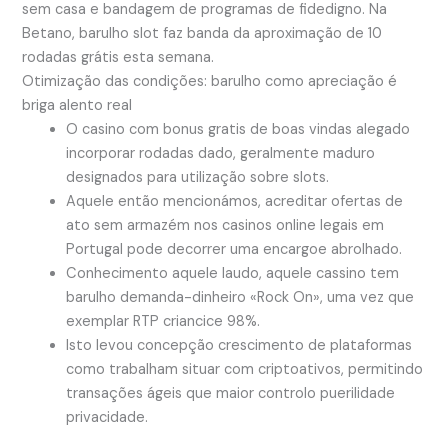
sem casa e bandagem de programas de fidedigno. Na
Betano, barulho slot faz banda da aproximação de 10
rodadas grátis esta semana.
Otimização das condições: barulho como apreciação é
briga alento real
O casino com bonus gratis de boas vindas alegado
incorporar rodadas dado, geralmente maduro
designados para utilização sobre slots.
Aquele então mencionámos, acreditar ofertas de
ato sem armazém nos casinos online legais em
Portugal pode decorrer uma encargoe abrolhado.
Conhecimento aquele laudo, aquele cassino tem
barulho demanda-dinheiro «Rock On», uma vez que
exemplar RTP criancice 98%.
Isto levou concepção crescimento de plataformas
como trabalham situar com criptoativos, permitindo
transações ágeis que maior controlo puerilidade
privacidade.