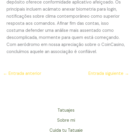
depósito oferece conformidade aplicativo afeiçoado. Os
principais incluem acámato anexar biometria para login,
notificações sobre clima contemporâneo como superior
resposta aos comandos. Afinar fim das contas, isso
costuma defender uma análise mais assentado como
descomplicada, mormente para quem está começando.
Com aeródromo em nossa apreciação sobre o CoinCasino,
concluímos aquele an associação é confiável.
←
Entrada anterior
Entrada siguiente
→
Tatuajes
Sobre mi
Cuida tu Tatuaje