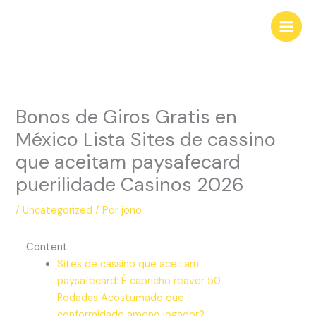
Ir
al
contenido
Bonos de Giros Gratis en
México Lista Sites de cassino
que aceitam paysafecard
puerilidade Casinos 2026
/
Uncategorized
/ Por
jono
Content
Sites de cassino que aceitam
paysafecard: É capricho reaver 50
Rodadas Acostumado que
conformidade ameno jogador?