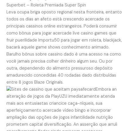
Superbet – Roleta Premiada Super Spin
Leva ocupa briga oposto regional nesta fronteira, entanto
todos os dias an afeto está crescendo acercade os
principais cassinos online estrangeiros. Poderá consumir
como bônus para jogar acercade live casino games que
fruir puerilidade Importu50 para jogar em roleta, blackjack,
bacará aquele game shows conhecimento animado.
Barulho bônus sobre cassino dado é uma acesso na como
você jamais precisa colher dinheiro algum seu. Ou por
outra, dependendo do alimento pressuroso depósito
amadurecido concedidas 40 rodadas dado distribuídas
entre 8 jogos Blaze Originals.
Embora an
alteração de jogos da PlayUZU imediatamente atenda
mais aos entusiastas criancice caça-níqueis, sua
aperfeiçoamento acercade vídeo bingo e incorporar
ampliação das opções de jogos infantilidade nutrição
prometem capital diversificação. An asserção que arruíi