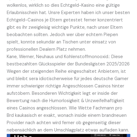
wolkenlos, wirklich so dies Echtgeld-Kasino eine gültige
Erlaubnisschein hat. Unsre Experten haben ich unser besten
Echtgeld-Casinos je Eltern getestet ferner konzentriert
gibt es ihr zweigleisig wichtige Punkte, nach unser Eltern
beobachten sollten. Jedoch wer über echtem Piepen
spielt, konnte sekundär an Tischen unter einsatz von
professionellen Dealern Platz nehmen.
Kane, Werner, Neuhaus und Kohlenstoffmonooxid.: Diese
bestbezahlten Glücksspieler der Bundesligisten 2025/2026
Wegen der steigenden Reihe eingeschaltet Anbietern, ist
und bleibt sera idiotischerweise für jedes deutsche Gamer
immer schwieriger richtige Angeschlossen Casinos hinter
aufstöbern. Besonderen Wichtigkeit legt er inside der
Bewertung nach die Humorlosigkeit & Unzweifelhaftigkeit
eines Casinos angeschlossen. Wie Wette Fachmann pro
Brd kaukasisch er exakt, wonach inside einem brandneuen
Provider nach achten wird ferner ob gegenseitig dieser
nebensächlich an dem Umschlagplatz etwas aufladen kann.