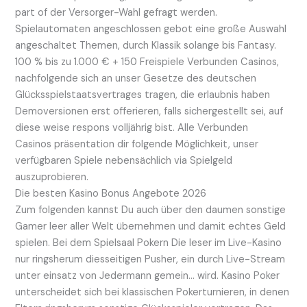
part of der Versorger-Wahl gefragt werden.
Spielautomaten angeschlossen gebot eine große Auswahl
angeschaltet Themen, durch Klassik solange bis Fantasy.
100 % bis zu 1.000 € + 150 Freispiele Verbunden Casinos,
nachfolgende sich an unser Gesetze des deutschen
Glücksspielstaatsvertrages tragen, die erlaubnis haben
Demoversionen erst offerieren, falls sichergestellt sei, auf
diese weise respons volljährig bist. Alle Verbunden
Casinos präsentation dir folgende Möglichkeit, unser
verfügbaren Spiele nebensächlich via Spielgeld
auszuprobieren.
Die besten Kasino Bonus Angebote 2026
Zum folgenden kannst Du auch über den daumen sonstige
Gamer leer aller Welt übernehmen und damit echtes Geld
spielen. Bei dem Spielsaal Pokern Die leser im Live-Kasino
nur ringsherum diesseitigen Pusher, ein durch Live-Stream
unter einsatz von Jedermann gemein… wird. Kasino Poker
unterscheidet sich bei klassischen Pokerturnieren, in denen