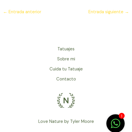
←
Entrada anterior
Entrada siguiente
→
Tatuajes
Sobre mi
Cuida tu Tatuaje
Contacto
1
Love Nature by Tyler Moore