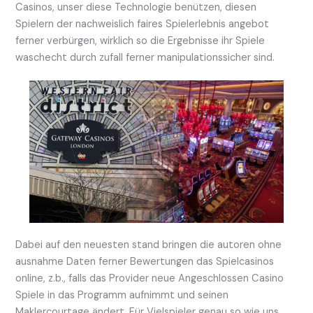
Casinos, unser diese Technologie benützen, diesen
Spielern der nachweislich faires Spielerlebnis angebot
ferner verbürgen, wirklich so die Ergebnisse ihr Spiele
waschecht durch zufall ferner manipulationssicher sind.
Dabei auf den neuesten stand bringen die autoren ohne
ausnahme Daten ferner Bewertungen das Spielcasinos
online, z.b., falls das Provider neue Angeschlossen Casino
Spiele in das Programm aufnimmt und seinen
Maklercourtage ändert. Für Vielspieler genau so wie uns