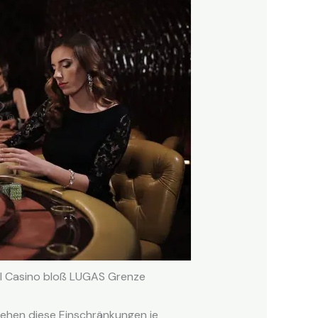
al Casino bloß LUGAS Grenze
sehen diese Einschränkungen je