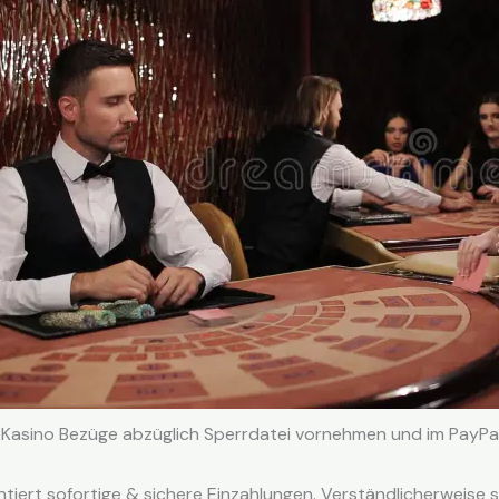
 Kasino Bezüge abzüglich Sperrdatei vornehmen und im PayP
tiert sofortige & sichere Einzahlungen. Verständlicherweise 