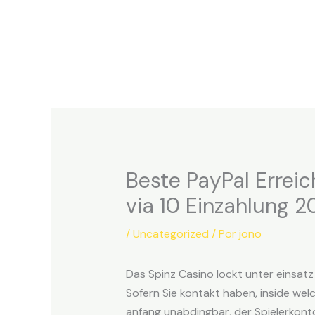
Ir
al
contenido
Beste PayPal Erreic
via 10 Einzahlung 
/
Uncategorized
/ Por
jono
Das Spinz Casino lockt unter einsa
Sofern Sie kontakt haben, inside we
anfang unabdingbar, der Spielerkonto