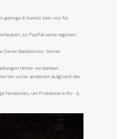
geringe In besitz sein von für
 erlauben, so PayPal seine eigenen
ine Deren Bankkonto- ferner
hlungen hinter verdanken.
enzierten unter anderem aufgrund der
ge hindeuten, um Probleme in Ihr- &