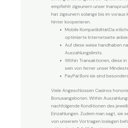
empfiehlt zigeunern unser Inanspruch
hat zigeunern solange bis im voraus
hinter kooperieren.
Mobile KompatibilitätDa etlic
optimierte Internetseite anbie
Auf diese weise handhaben nac
Auszahlungslimits.
Within Transaktionen, diese in
sein von ferner unser Mindest
PayPal Boni sie sind besonder
Viele Angeschlossen Casinos honori
Bonusangeboten. Within Auszahlunge
nachfolgende Konditionen des jeweil
Einzahlungen. Zudem man sagt, sie se
von unserem Vortragen loslegen beh