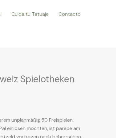
i
Cuida tu Tatuaje
Contacto
hweiz Spielotheken
rem unplanmäßig 50 Freispielen.
Pal einlösen möchten, ist parece am
chtgeld vortragen nach beherrschen,