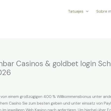
Tatuajes
Sobre m
hbar Casinos & goldbet login Sc
2026
tz von einem großzügigen 400 % Willkommensbonus unter ande
lchem Casino Sie zum besten geben und unter einsatz von Pay
 im jeweiligen Web Kasino nach anfertigen.
Um hierbei über E