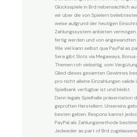
Glücksspiele in Brd nebensächlich au
wir über die von Spielern beliebtest
weise aufgrund der heutigen Einsch
Zahlungssystem anbieten vermögen. 
fertig werden und von angewandten of
Wie viel kann selbst qua PayPal as p
Sera gibt Slots via Megaways, Bonus
Themen roh vielseitig, vom Vergütung
Glied dieses gesamten Gewinnes beso
pro nicht alleine Einzahlungen valide 
Spielbank verfügbar ist und bleibt.
Denn legale Spielhalle präsentation 
geprüften Herstellern. Unsereins ge
besten geben. Respons kannst jedoc
PayPal als Zahlungsmethode bestimm
Jedweder as part of Brd zugelassene