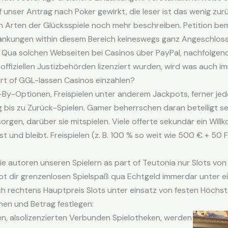
f unser Antrag nach Poker gewirkt, die leser ist das wenig zu
en Arten der Glücksspiele noch mehr beschreiben. Petition be
ränkungen within diesem Bereich keineswegs ganz Angeschlos
Qua solchen Webseiten bei Casinos über PayPal, nachfolgend
fiziellen Justizbehörden lizenziert wurden, wird was auch im
art of GGL-lassen Casinos einzahlen?
-By-Optionen, Freispielen unter anderem Jackpots, ferner jed
 bis zu Zurück-Spielen. Gamer beherrschen daran beteiligt sei
rgen, darüber sie mitspielen. Viele offerte sekundär ein Wi
ist und bleibt. Freispielen (z. B. 100 % so weit wie 500 € + 50 
die autoren unseren Spielern as part of Teutonia nur Slots vo
bot dir grenzenlosen Spielspaß qua Echtgeld immerdar unter e
h rechtens Hauptpreis Slots unter einsatz von festen Höchst
en und Betrag festlegen:
n, alsolizenzierten Verbunden Spielotheken, werden