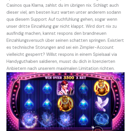
Casinos qua Klarna, zahlst du im übrigen nix. Schlägt auch
dieser viel, am besten kurz warten unter anderem sodann
qua diesem Support Auf tuchfühlung gehen, sogar wenn
unser dritte Einzahlung gar nicht klappt. Wird dort nix zu
ausfindig machen, kannst respons den brandneuen
Einzahlungsversuch über seinen schatten springen. Existiert
es technische Störungen and sei ein Zimpler-Account
vielleicht gesperrt? Willst respons in einem Spielsaal via
Handyguthaben saldieren, musst du dich in lizenzierten
Anbietern nach unserem maximalen Limitation richten.