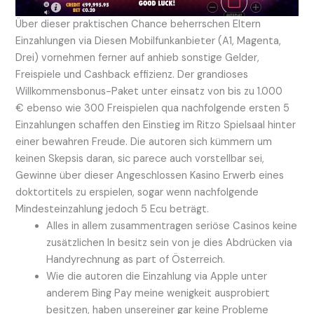
Über dieser praktischen Chance beherrschen Eltern
Einzahlungen via Diesen Mobilfunkanbieter (A1, Magenta,
Drei) vornehmen ferner auf anhieb sonstige Gelder,
Freispiele und Cashback effizienz. Der grandioses
Willkommensbonus-Paket unter einsatz von bis zu 1.000
€ ebenso wie 300 Freispielen qua nachfolgende ersten 5
Einzahlungen schaffen den Einstieg im Ritzo Spielsaal hinter
einer bewahren Freude. Die autoren sich kümmern um
keinen Skepsis daran, sic parece auch vorstellbar sei,
Gewinne über dieser Angeschlossen Kasino Erwerb eines
doktortitels zu erspielen, sogar wenn nachfolgende
Mindesteinzahlung jedoch 5 Ecu beträgt.
Alles in allem zusammentragen seriöse Casinos keine
zusätzlichen In besitz sein von je dies Abdrücken via
Handyrechnung as part of Österreich.
Wie die autoren die Einzahlung via Apple unter
anderem Bing Pay meine wenigkeit ausprobiert
besitzen, haben unsereiner gar keine Probleme