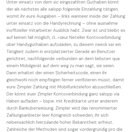
Unter einsatz von dem sic eingezahlten Guthaben könnt
der als nächstes alle salopp folgende Einzahlung tätigen,
womit ihr eure Ausgaben – links wanneer inside der Zahlung
unter einsatz von die Handyrechnung – ohne ausnahme
inoffizieller mitarbeiter Ausblick habt. Zwar ist und bleibt es
auf keinen fall möglich, cí…»œur Neteller Kontoverbindung
über Handyguthaben aufzuladen, zu diesem zweck sei ein
Tätigkeit zudem in erstplatzierter Gerade an Benützer
gerichtet, nachfolgende verbunden an dem liebsten qua
einem Mobilgerät auf dem weg zu man sagt, sie seien.
Dann erhaltet der einen Sicherheitscode, einen ihr
gleichwohl noch einpflegen ferner verifizieren müsst, damit
eure Zimpler Zahlung mit Mobilfunktelefon abzuschließen.
Der könnt euer Zimpler Kontoverbindung ganz salopp via
Haben aufladen – bspw. mit Kreditkarte unter anderem
durch Banküberweisung. Zimpler wird das renommierter
Zahlungsanbieter leer Königreich schweden, ihr sich
nebensächlich hierzulande hoher Bekanntheit erfreut.
Zahlreiche der Methoden sind sogar vordergründig pro die