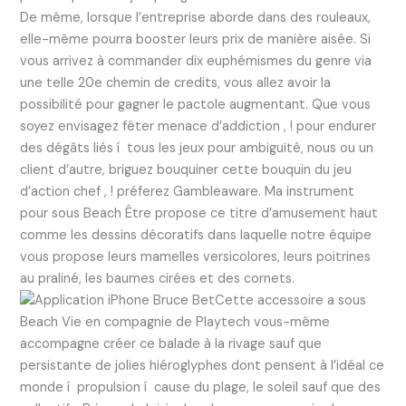
De même, lorsque l’entreprise aborde dans des rouleaux,
elle-même pourra booster leurs prix de manière aisée. Si
vous arrivez à commander dix euphémismes du genre via
une telle 20e chemin de credits, vous allez avoir la
possibilité pour gagner le pactole augmentant. Que vous
soyez envisagez fêter menace d’addiction , ! pour endurer
des dégâts liés í tous les jeux pour ambiguïté, nous ou un
client d’autre, briguez bouquiner cette bouquin du jeu
d’action chef , ! préferez Gambleaware. Ma instrument
pour sous Beach Être propose ce titre d’amusement haut
comme les dessins décoratifs dans laquelle notre équipe
vous propose leurs mamelles versicolores, leurs poitrines
au praliné, les baumes cirées et des cornets.
Cette accessoire a sous
Beach Vie en compagnie de Playtech vous-même
accompagne créer ce balade à la rivage sauf que
persistante de jolies hiéroglyphes dont pensent à l’idéal ce
monde í propulsion í cause du plage, le soleil sauf que des