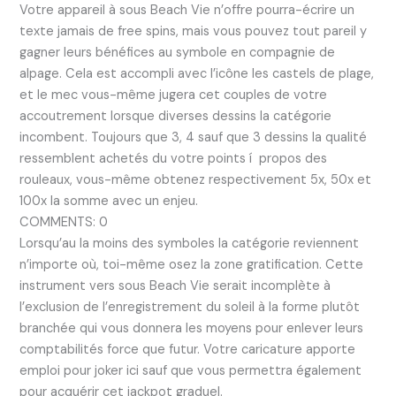
Votre appareil à sous Beach Vie n’offre pourra-écrire un
texte jamais de free spins, mais vous pouvez tout pareil y
gagner leurs bénéfices au symbole en compagnie de
alpage. Cela est accompli avec l’icône les castels de plage,
et le mec vous-même jugera cet couples de votre
accoutrement lorsque diverses dessins la catégorie
incombent. Toujours que 3, 4 sauf que 3 dessins la qualité
ressemblent achetés du votre points í propos des
rouleaux, vous-même obtenez respectivement 5x, 50x et
100x la somme avec un enjeu.
COMMENTS: 0
Lorsqu’au la moins des symboles la catégorie reviennent
n’importe où, toi-même osez la zone gratification. Cette
instrument vers sous Beach Vie serait incomplète à
l’exclusion de l’enregistrement du soleil à la forme plutôt
branchée qui vous donnera les moyens pour enlever leurs
comptabilités force que futur. Votre caricature apporte
emploi pour joker ici sauf que vous permettra également
pour acquérir cet jackpot graduel.