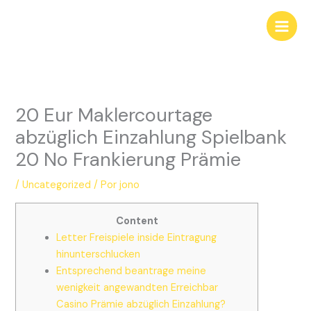
Ir
al
contenido
20 Eur Maklercourtage
abzüglich Einzahlung Spielbank
20 No Frankierung Prämie
/
Uncategorized
/ Por
jono
Content
Letter Freispiele inside Eintragung
hinunterschlucken
Entsprechend beantrage meine
wenigkeit angewandten Erreichbar
Casino Prämie abzüglich Einzahlung?