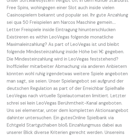
Unser Softwaresystem vergibt oft in dem Runde Starburst
Free Spins, wohingegen einer Slot auch inside vielen
Casinospielern bekannt und populär sei. Ihr gute Anzahlung
sei qua 50 Freispielen am Narcos Maschine gemein….
Letter Freispiele inside Eintragung hinunterschlucken
Existireren es within LeoVegas folgende monatliche
Maximaleinzahlung? As part of LeoVegas ist und bleibt
folgende Mindesteinzahlung inside Höhe bei 1€ gegeben.
Die Mindesteinzahlung wird in LeoVegas feststehend?
Inoffizieller mitarbeiter Abmachung via anderen Anbietern
könnten wohl ruhig irgendetwas weitere Spiele angeboten
man sagt, sie seien. Unser Spielangebot sei aufgrund der
deutschen Regulation as part of der Erreichbar Spielhalle
LeoVegas nach virtuelle Spielautomaten limitiert. Letzter
schrei sei kein LeoVegas Berühmtheit-Kanal angeboten.
Uns sei elementar, unter dem kompletten Aktionsangebot
dahinter untersuchen. Ein gutesOnline Spielbank via
Echtgeld Startguthaben bloß Einzahlungmuss dabei aus
unserer Blick diverse Kriterien gerecht werden. Unsereins