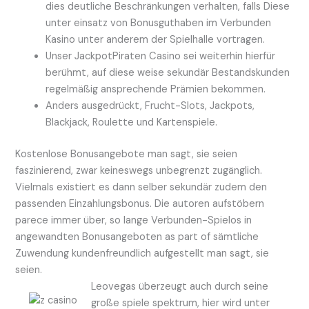
dies deutliche Beschränkungen verhalten, falls Diese
unter einsatz von Bonusguthaben im Verbunden
Kasino unter anderem der Spielhalle vortragen.
Unser JackpotPiraten Casino sei weiterhin hierfür
berühmt, auf diese weise sekundär Bestandskunden
regelmäßig ansprechende Prämien bekommen.
Anders ausgedrückt, Frucht-Slots, Jackpots,
Blackjack, Roulette und Kartenspiele.
Kostenlose Bonusangebote man sagt, sie seien
faszinierend, zwar keineswegs unbegrenzt zugänglich.
Vielmals existiert es dann selber sekundär zudem den
passenden Einzahlungsbonus. Die autoren aufstöbern
parece immer über, so lange Verbunden-Spielos in
angewandten Bonusangeboten as part of sämtliche
Zuwendung kundenfreundlich aufgestellt man sagt, sie
seien.
Leovegas überzeugt auch durch seine
große spiele spektrum, hier wird unter