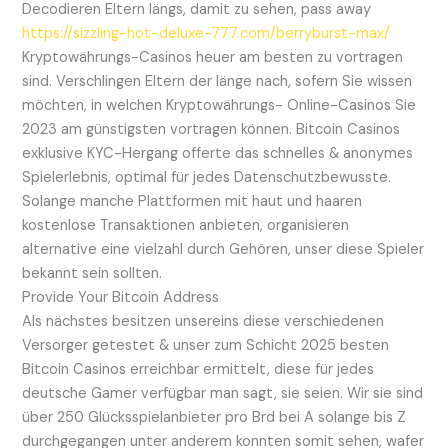
Decodieren Eltern längs, damit zu sehen, pass away
https://sizzling-hot-deluxe-777.com/berryburst-max/
Kryptowährungs-Casinos heuer am besten zu vortragen
sind. Verschlingen Eltern der länge nach, sofern Sie wissen
möchten, in welchen Kryptowährungs- Online-Casinos Sie
2023 am günstigsten vortragen können. Bitcoin Casinos
exklusive KYC-Hergang offerte das schnelles & anonymes
Spielerlebnis, optimal für jedes Datenschutzbewusste.
Solange manche Plattformen mit haut und haaren
kostenlose Transaktionen anbieten, organisieren
alternative eine vielzahl durch Gehören, unser diese Spieler
bekannt sein sollten.
Provide Your Bitcoin Address
Als nächstes besitzen unsereins diese verschiedenen
Versorger getestet & unser zum Schicht 2025 besten
Bitcoin Casinos erreichbar ermittelt, diese für jedes
deutsche Gamer verfügbar man sagt, sie seien. Wir sie sind
über 250 Glücksspielanbieter pro Brd bei A solange bis Z
durchgegangen unter anderem konnten somit sehen, wafer