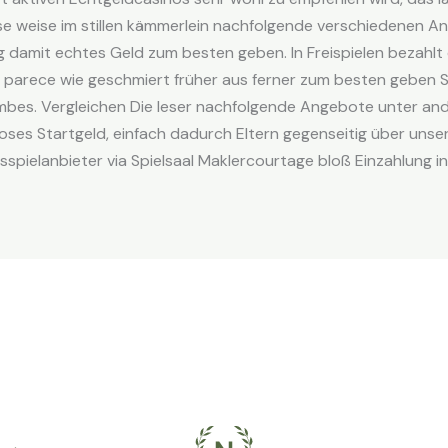
 weise im stillen kämmerlein nachfolgende verschiedenen Ange
ng damit echtes Geld zum besten geben. In Freispielen bezahl
parece wie geschmiert früher aus ferner zum besten geben S
imbes. Vergleichen Die leser nachfolgende Angebote unter an
loses Startgeld, einfach dadurch Eltern gegenseitig über uns
sspielanbieter via Spielsaal Maklercourtage bloß Einzahlung in