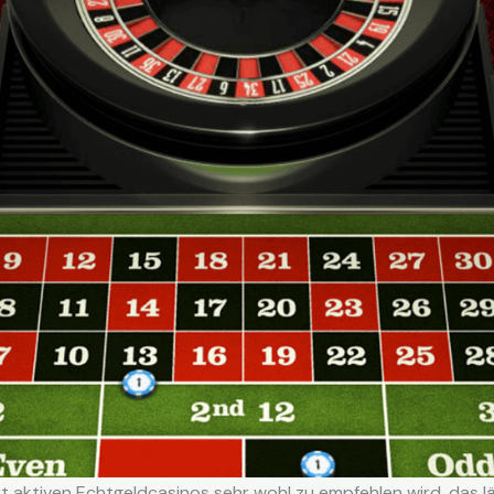
aktiven Echtgeldcasinos sehr wohl zu empfehlen wird, das läs