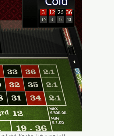
st sich für den Laien nur fett