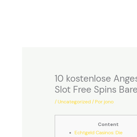
Ir
al
contenido
10 kostenlose Ange
Slot Free Spins Ba
/
Uncategorized
/ Por
jono
Content
Echtgeld Casinos: Die