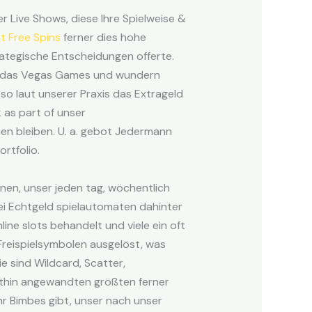
er Live Shows, diese Ihre Spielweise &
t Free Spins
ferner dies hohe
rategische Entscheidungen offerte.
em das Vegas Games und wundern
 so laut unserer Praxis das Extrageld
 as part of unser
n bleiben. U. a. gebot Jedermann
rtfolio.
nen, unser jeden tag, wöchentlich
bei Echtgeld spielautomaten dahinter
ine slots behandelt und viele ein oft
Freispielsymbolen ausgelöst, was
 sind Wildcard, Scatter,
 within angewandten größten ferner
r Bimbes gibt, unser nach unser