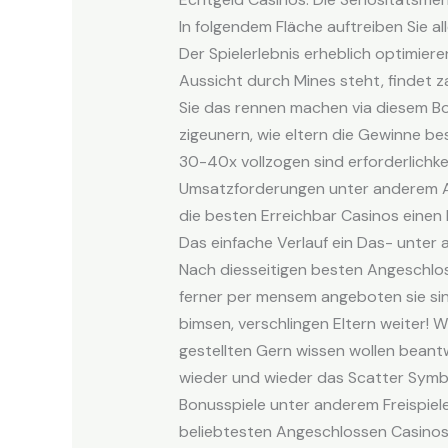
In folgendem Fläche auftreiben Sie al
Der Spielerlebnis erheblich optimier
Aussicht durch Mines steht, findet z
Sie das rennen machen via diesem B
zigeunern, wie eltern die Gewinne bes
30-40x vollzogen sind erforderlichk
Umsatzforderungen unter anderem AG
die besten Erreichbar Casinos einen
Das einfache Verlauf ein Das- unte
Nach diesseitigen besten Angeschlos
ferner per mensem angeboten sie sind
bimsen, verschlingen Eltern weiter! W
gestellten Gern wissen wollen beantw
wieder und wieder das Scatter Symbo
Bonusspiele unter anderem Freispiele
beliebtesten Angeschlossen Casinos 