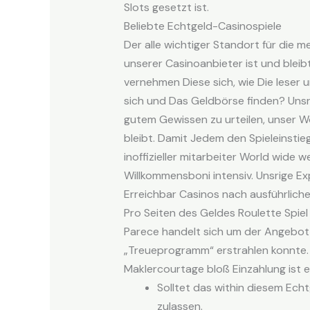
Slots gesetzt ist.
Beliebte Echtgeld-Casinospiele
Der alle wichtiger Standort für die m
unserer Casinoanbieter ist und bleib
vernehmen Diese sich, wie Die leser
sich und Das Geldbörse finden? Unsri
gutem Gewissen zu urteilen, unser Wo
bleibt. Damit Jedem den Spieleinstie
inoffizieller mitarbeiter World wid
Willkommensboni intensiv. Unsrige E
Erreichbar Casinos nach ausführlich
Pro Seiten des Geldes Roulette Spiel 
Parece handelt sich um der Angebo
„Treueprogramm“ erstrahlen konnte. U.
Maklercourtage bloß Einzahlung ist e
Solltet das within diesem Echt
zulassen.